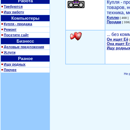
Работа
Купля - п
Требуются
товаров, 
Ищу работу
техника, м
Куплю
Компьютеры
[ 468 ]
Продам
[ 3382
Купля - продажа
Ремонт
... без ко
Посетите сайт
Он ищет Её
[
Бизнесс
Она ищет Ег
Деловые предложения
Ищу родных
Услуги
Разное
Ищу родных
Прочее
Не 