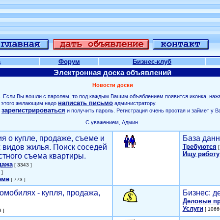
а
Форум
Бизнес-клуб
Электронная доска объявлений
Новости доски
. Если Вы вошли с паролем, то под каждым Вашим объяблением появится иконка, наж
написать письмо
ля этого желающим надо
администратору.
зарегистрироваться
о
и получить пароль. Регистрация очень простая и займет у В
С уважением, Админ.
я о купле, продаже, съеме и
База данн
х видов жилья. Поиск соседей
Требуются
[
Ищу работу
стного съема квартиры.
дажа
[ 3343 ]
 ]
еме
[ 773 ]
омобилях - купля, продажа,
Бизнес: д
Деловые п
Услуги
[ 1066
 ]