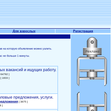
Для взрослых
Регистрация
ав на которую объявление можно уалить.
ас не больше 1 минуты.
ых вакансий и ищущих работу.
 64792 ]
[ 1833 ]
еловые предложения, услуги.
редложения
[ 3675 ]
6 ]