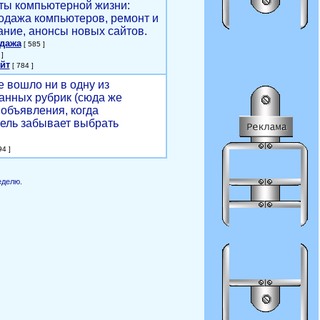
ты компьютерной жизни:
родажа компьютеров, ремонт и
ние, анонсы новых сайтов.
одажа
[ 585 ]
]
йт
[ 784 ]
е вошло ни в одну из
анных рубрик (сюда же
объявления, когда
ель забывает выбрать
4 ]
еделю.