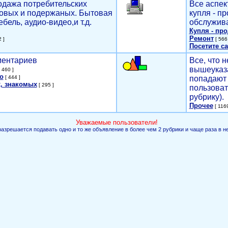
родажа потребительских
Все аспек
новых и подержаных. Бытовая
купля - п
ебель, аудио-видео,и т.д.
обслужива
Купля - пр
Ремонт
 ]
[ 566 
Посетите са
мментариев
Все, что н
вышеуказ
 460 ]
о
[ 444 ]
попадают 
, знакомых
[ 295 ]
пользоват
рубрику).
Прочее
[ 1169
Уважаемые пользователи!
разрешается подавать одно и то же объявление в более чем 2 рубрики и чаще раза в н