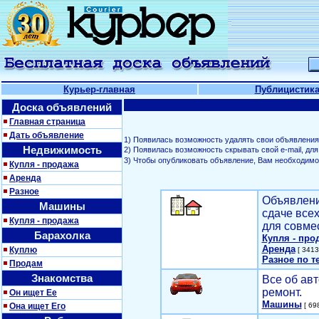
Курьер-главная
Публицистик
Доска объявлений
Главная страница
Дать объявление
1) Появилась возможность удалять свои объявления
Недвижимость
2) Появилась возможность скрывать свой е-mail, д
3) Чтобы опубликовать объявление, Вам необходим
Купля - продажа
Аренда
Разное
Объявлени
Машины
сдаче все
Купля - продажа
для совме
Барахолка
Купля - про
Аренда
Куплю
[ 3413
Разное по т
Продам
Знакомства
Все об авт
ремонт.
Он ищет Ее
Машины
Она ищет Его
[ 698