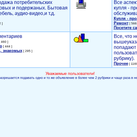
родажа потребительских
Все аспек
новых и подержаных. Бытовая
купля - п
ебель, аудио-видео,и т.д.
обслужива
Купля - пр
Ремонт
 ]
[ 566 
Посетите са
мментариев
Все, что н
вышеуказ
 460 ]
о
[ 444 ]
попадают 
, знакомых
[ 295 ]
пользоват
рубрику).
Прочее
[ 1169
Уважаемые пользователи!
разрешается подавать одно и то же объявление в более чем 2 рубрики и чаще раза в н