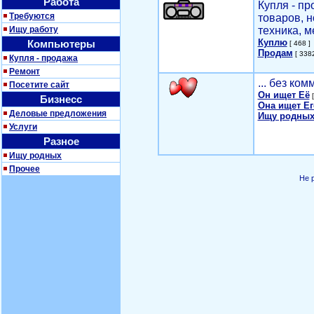
Работа
Купля - п
Требуются
товаров, 
Ищу работу
техника, м
Куплю
Компьютеры
[ 468 ]
Продам
[ 3382
Купля - продажа
Ремонт
... без ко
Посетите сайт
Он ищет Её
[
Бизнесс
Она ищет Ег
Деловые предложения
Ищу родных
Услуги
Разное
Ищу родных
Прочее
Не 