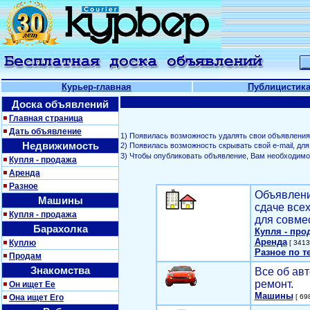
Курьер-главная
Публицистик
Доска объявлений
Главная страница
Дать объявление
1) Появилась возможность удалять свои объявления
Недвижимость
2) Появилась возможность скрывать свой е-mail, д
3) Чтобы опубликовать объявление, Вам необходим
Купля - продажа
Аренда
Разное
Объявлени
Машины
сдаче все
Купля - продажа
для совме
Барахолка
Купля - про
Аренда
Куплю
[ 3413
Разное по т
Продам
Знакомства
Все об авт
ремонт.
Он ищет Ее
Машины
Она ищет Его
[ 698