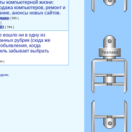
ты компьютерной жизни:
родажа компьютеров, ремонт и
ние, анонсы новых сайтов.
одажа
[ 585 ]
]
йт
[ 784 ]
е вошло ни в одну из
анных рубрик (сюда же
объявления, когда
ель забывает выбрать
4 ]
еделю.