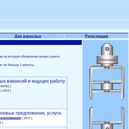
Для взрослых
Регистрация
ав на которую объявление можно уалить.
ас не больше 1 минуты.
ых вакансий и ищущих работу.
 64792 ]
[ 1833 ]
еловые предложения, услуги.
редложения
[ 3675 ]
6 ]