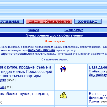
а
Форум
Бизнес-клуб
Электронная доска объявлений
Новости доски
. Если Вы вошли с паролем, то под каждым Вашим объяблением появится иконка, наж
написать письмо
ля этого желающим надо
администратору.
зарегистрироваться
о
и получить пароль. Регистрация очень простая и займет у В
С уважением, Админ.
я о купле, продаже, съеме и
База данн
х видов жилья. Поиск соседей
Требуются
[
Ищу работу
стного съема квартиры.
дажа
[ 3343 ]
 ]
еме
[ 773 ]
омобилях - купля, продажа,
Бизнес: д
Деловые п
Услуги
[ 1066
 ]