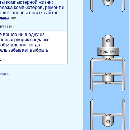
ты компьютерной жизни:
родажа компьютеров, ремонт и
ние, анонсы новых сайтов.
одажа
[ 585 ]
]
йт
[ 784 ]
е вошло ни в одну из
анных рубрик (сюда же
объявления, когда
ель забывает выбрать
4 ]
еделю.