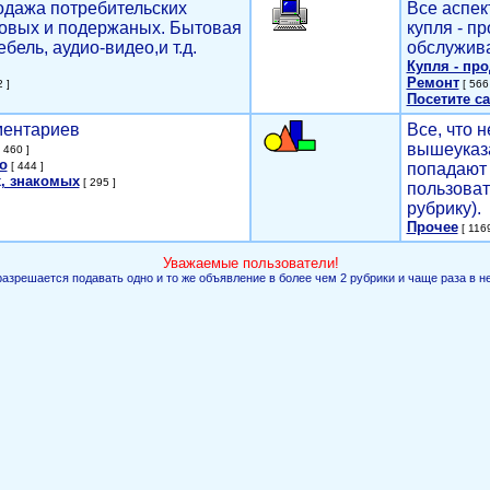
родажа потребительских
Все аспек
новых и подержаных. Бытовая
купля - п
ебель, аудио-видео,и т.д.
обслужива
Купля - пр
Ремонт
 ]
[ 566 
Посетите са
мментариев
Все, что н
вышеуказ
 460 ]
о
[ 444 ]
попадают 
, знакомых
[ 295 ]
пользоват
рубрику).
Прочее
[ 1169
Уважаемые пользователи!
разрешается подавать одно и то же объявление в более чем 2 рубрики и чаще раза в н