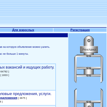
Для взрослых
Регистрация
ав на которую объявление можно уалить.
ас не больше 1 минуты.
ых вакансий и ищущих работу.
 64792 ]
[ 1833 ]
еловые предложения, услуги.
редложения
[ 3675 ]
6 ]