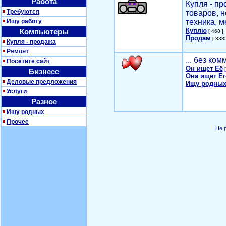
Работа
Купля - п
Требуются
товаров, 
Ищу работу
техника, м
Куплю
Компьютеры
[ 468 ]
Продам
[ 3382
Купля - продажа
Ремонт
... без ко
Посетите сайт
Он ищет Её
[
Бизнесс
Она ищет Ег
Деловые предложения
Ищу родных
Услуги
Разное
Ищу родных
Прочее
Не 