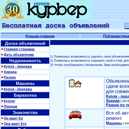
Курьер-главная
Публицистик
Доска объявлений
Главная страница
Дать объявление
1) Появилась возможность удалять свои объявления
Недвижимость
2) Появилась возможность скрывать свой е-mail, д
3) Чтобы опубликовать объявление, Вам необходим
Купля - продажа
Аренда
Разное
Объявлени
Машины
сдаче все
Купля - продажа
для совме
Барахолка
Купля - про
Аренда
Куплю
[ 3413
Разное по т
Продам
Знакомства
Все об авт
ремонт.
Он ищет Ее
Машины
Она ищет Его
[ 698