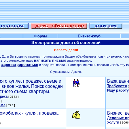
а
Форум
Бизнес-клуб
Электронная доска объявлений
Новости доски
. Если Вы вошли с паролем, то под каждым Вашим объяблением появится иконка, наж
написать письмо
ля этого желающим надо
администратору.
зарегистрироваться
о
и получить пароль. Регистрация очень простая и займет у В
С уважением, Админ.
я о купле, продаже, съеме и
База данн
х видов жилья. Поиск соседей
Требуются
[
Ищу работу
стного съема квартиры.
дажа
[ 3343 ]
 ]
еме
[ 773 ]
омобилях - купля, продажа,
Бизнес: д
Деловые п
Услуги
[ 1066
 ]