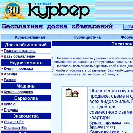
Курьер-главная
Публицистика
Фору
Электрон
Доска объявлений
Главная страница
Дать объявление
1) Появилась возможность удалять свои объявлени
Недвижимость
появится иконка, нажав на которую объявление можн
2) Появилась возможность скрывать свой е-mail, д
Купля - продажа
3) Чтобы опубликовать объявление, Вам необходим
Аренда
простая и займет у Вас не больше 1 минуты.
Разное
С
Машины
Объявления о купл
Купля - продажа
продаже, съеме и с
Барахолка
всех видов жилья. 
Куплю
соседей для
Продам
совместного съема
Знакомства
квартиры.
Он ищет Ее
Купля - продажа
[ 3343 ]
Аренда
Она ищет Его
[ 3413 ]
Разное по теме
[ 773 ]