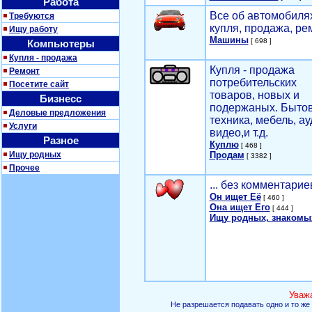
Работа
Все об автомобилях
Требуются
купля, продажа, ре
Ищу работу
Машины
[ 698 ]
Компьютеры
Купля - продажа
Купля - продажа
Ремонт
потребительских
Посетите сайт
товаров, новых и
Бизнесс
подержаных. Быто
Деловые предложения
техника, мебель, ау
Услуги
видео,и т.д.
Разное
Куплю
[ 468 ]
Ищу родных
Продам
[ 3382 ]
Прочее
... без комментарие
Он ищет Её
[ 460 ]
Она ищет Его
[ 444 ]
Ищу родных, знакомы
Уваж
Не разрешается подавать одно и то же