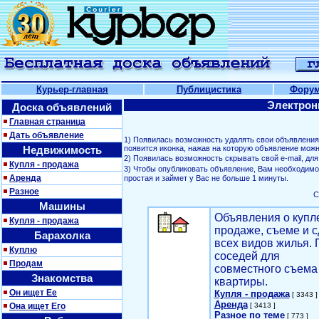
Курьер-главная
Публицистика
Фору
Электрон
Доска объявлений
Главная страница
Дать объявление
1) Появилась возможность удалять свои объявлени
Недвижимость
появится иконка, нажав на которую объявление можн
2) Появилась возможность скрывать свой е-mail, д
Купля - продажа
3) Чтобы опубликовать объявление, Вам необходим
Аренда
простая и займет у Вас не больше 1 минуты.
Разное
С
Машины
Объявления о купл
Купля - продажа
продаже, съеме и с
Барахолка
всех видов жилья. 
Куплю
соседей для
Продам
совместного съема
Знакомства
квартиры.
Он ищет Ее
Купля - продажа
[ 3343 ]
Аренда
Она ищет Его
[ 3413 ]
Разное по теме
[ 773 ]