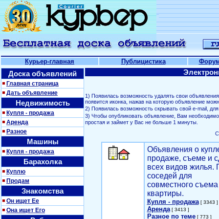
Курьер-главная
Публицистика
Фору
Электрон
Доска объявлений
Главная страница
Дать объявление
1) Появилась возможность удалять свои объявлени
Недвижимость
появится иконка, нажав на которую объявление можн
2) Появилась возможность скрывать свой е-mail, д
Купля - продажа
3) Чтобы опубликовать объявление, Вам необходим
Аренда
простая и займет у Вас не больше 1 минуты.
Разное
С
Машины
Объявления о купл
Купля - продажа
продаже, съеме и с
Барахолка
всех видов жилья. 
Куплю
соседей для
Продам
совместного съема
Знакомства
квартиры.
Он ищет Ее
Купля - продажа
[ 3343 ]
Аренда
Она ищет Его
[ 3413 ]
Разное по теме
[ 773 ]