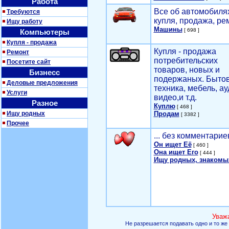
Работа
Все об автомобилях
Требуются
купля, продажа, ре
Ищу работу
Машины
[ 698 ]
Компьютеры
Купля - продажа
Купля - продажа
Ремонт
потребительских
Посетите сайт
товаров, новых и
Бизнесс
подержаных. Быто
Деловые предложения
техника, мебель, ау
Услуги
видео,и т.д.
Разное
Куплю
[ 468 ]
Ищу родных
Продам
[ 3382 ]
Прочее
... без комментарие
Он ищет Её
[ 460 ]
Она ищет Его
[ 444 ]
Ищу родных, знакомы
Уваж
Не разрешается подавать одно и то же