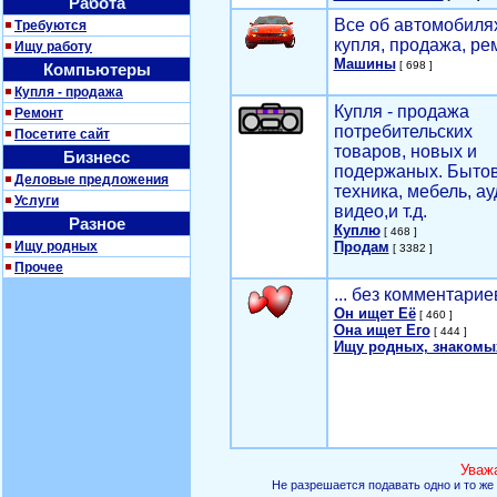
Работа
Все об автомобилях
Требуются
купля, продажа, ре
Ищу работу
Машины
[ 698 ]
Компьютеры
Купля - продажа
Купля - продажа
Ремонт
потребительских
Посетите сайт
товаров, новых и
Бизнесс
подержаных. Быто
Деловые предложения
техника, мебель, ау
Услуги
видео,и т.д.
Разное
Куплю
[ 468 ]
Ищу родных
Продам
[ 3382 ]
Прочее
... без комментарие
Он ищет Её
[ 460 ]
Она ищет Его
[ 444 ]
Ищу родных, знакомы
Уваж
Не разрешается подавать одно и то же