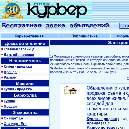
Курьер-главная
Публицистика
Фору
Электрон
Доска объявлений
Главная страница
Дать объявление
1) Появилась возможность удалять свои объявлени
Недвижимость
появится иконка, нажав на которую объявление можн
2) Появилась возможность скрывать свой е-mail, д
Купля - продажа
3) Чтобы опубликовать объявление, Вам необходим
Аренда
простая и займет у Вас не больше 1 минуты.
Разное
С
Машины
Объявления о купл
Купля - продажа
продаже, съеме и с
Барахолка
всех видов жилья. 
Куплю
соседей для
Продам
совместного съема
Знакомства
квартиры.
Он ищет Ее
Купля - продажа
[ 3343 ]
Аренда
Она ищет Его
[ 3413 ]
Разное по теме
[ 773 ]