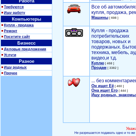
Работа
Все об автомобилях
Требуются
купля, продажа, ре
Ищу работу
Машины
[ 698 ]
Компьютеры
Купля - продажа
Купля - продажа
Ремонт
потребительских
Посетите сайт
товаров, новых и
Бизнесс
подержаных. Быто
Деловые предложения
техника, мебель, ау
Услуги
видео,и т.д.
Разное
Куплю
[ 468 ]
Ищу родных
Продам
[ 3382 ]
Прочее
... без комментарие
Он ищет Её
[ 460 ]
Она ищет Его
[ 444 ]
Ищу родных, знакомы
Уваж
Не разрешается подавать одно и то же