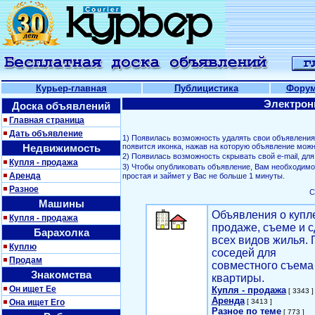
Курьер-главная
Публицистика
Фору
Электрон
Доска объявлений
Главная страница
Дать объявление
1) Появилась возможность удалять свои объявлени
Недвижимость
появится иконка, нажав на которую объявление можн
2) Появилась возможность скрывать свой е-mail, д
Купля - продажа
3) Чтобы опубликовать объявление, Вам необходим
Аренда
простая и займет у Вас не больше 1 минуты.
Разное
С
Машины
Объявления о купл
Купля - продажа
продаже, съеме и с
Барахолка
всех видов жилья. 
Куплю
соседей для
Продам
совместного съема
Знакомства
квартиры.
Он ищет Ее
Купля - продажа
[ 3343 ]
Аренда
Она ищет Его
[ 3413 ]
Разное по теме
[ 773 ]