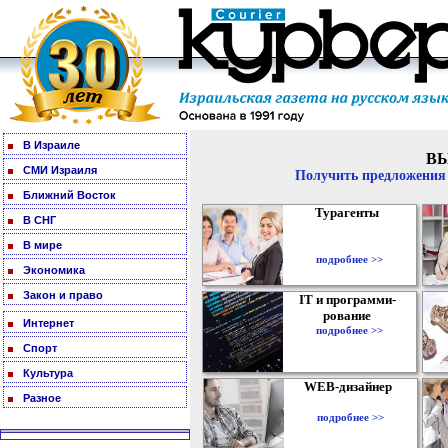
В Израиле
В
СМИ Израиля
Получить предложения 
Ближний Восток
Турагенты
В СНГ
В мире
подробнее >>
Экономика
Закон и право
IT и программи-
рование
Интернет
подробнее >>
Спорт
Культура
WEB-дизайнер
Разное
подробнее >>