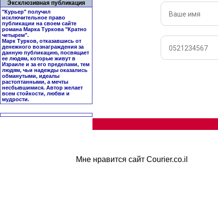
Эксклюзивная публикация
"Курьер" получил
исключительное право
публикации на своем сайте
романа Марка Туркова "
Кратно
четырем
".
Марк Турков, отказавшись от
денежного вознаграждения за
данную публикацию, посвящает
ее людям, которые живут в
Израиле и за его пределами, тем
людям, чьи надежды оказались
обманутыми, идеалы
растоптанными, а мечты
несбывшимися. Автор желает
всем стойкости, любви и
мудрости.
Мне нравится сайт Courier.co.il