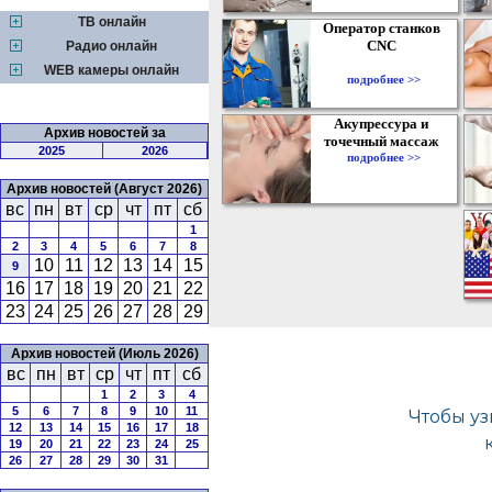
ТВ онлайн
Оператор станков
CNC
Радио онлайн
WEB камеры онлайн
подробнее >>
Акупрессура и
Архив новостей за
точечный массаж
2025
2026
подробнее >>
Архив новостей (Август 2026)
вс
пн
вт
ср
чт
пт
сб
1
2
3
4
5
6
7
8
10
11
12
13
14
15
9
16
17
18
19
20
21
22
23
24
25
26
27
28
29
Архив новостей (Июль 2026)
вс
пн
вт
ср
чт
пт
сб
1
2
3
4
5
6
7
8
9
10
11
12
13
14
15
16
17
18
19
20
21
22
23
24
25
26
27
28
29
30
31