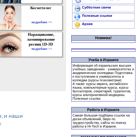
Косметолог
Субботние свечи
Полезные ссылки
подробнее >>
Архив
Наращивание,
Новинка!
ламинирование
ресниц 1D-3D
подробнее >>
Учеба в Израиле
Информация об израильских высших
учебных заведениях - университетах и
академических колледжах.Подготовка
к поступлению в университеты и
колледжи (курсы психометрии).
А также: курсы иврита, английского
языка, компьютерные курсы, курсы
бухгалтеров, секретарей, турагентов,
курсы альтернативной медицины.
Полезные ссылки.
Работа в Израиле
Самая большая подборка ссылок на
доски объявлений, бюро по
трудоустройству, сайты по поиску
работы в Hi-Tech в Израиле.