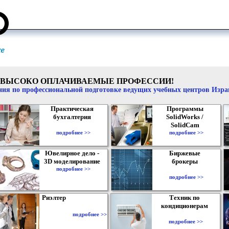
ВЫСОКО ОПЛАЧИВАЕМЫЕ ПРОФЕССИИ!
ия по профессиональной подготовке ведущих учебных центров Изр
Практическая
Программы
бухгалтерия
SolidWorks /
SolidCam
подробнее >>
подробнее >>
Ювелирное дело -
Биржевые
3D моделирование
брокеры
подробнее >>
подробнее >>
Риэлтер
Техник по
кондиционерам
подробнее >>
подробнее >>