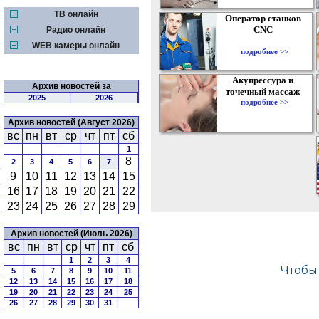
ТВ онлайн
Оператор станков
CNC
Радио онлайн
WEB камеры онлайн
подробнее >>
Акупрессура и
Архив новостей за
точечный массаж
2025
2026
подробнее >>
Архив новостей (Август 2026)
вс
пн
вт
ср
чт
пт
сб
1
8
2
3
4
5
6
7
9
10
11
12
13
14
15
16
17
18
19
20
21
22
23
24
25
26
27
28
29
Архив новостей (Июль 2026)
вс
пн
вт
ср
чт
пт
сб
1
2
3
4
5
6
7
8
9
10
11
12
13
14
15
16
17
18
19
20
21
22
23
24
25
26
27
28
29
30
31