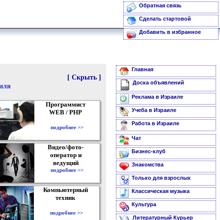
Обратная связь
Сделать стартовой
Добавить в избранное
Главная
[ Скрыть ]
Доска объявлений
аиля
Реклама в Израиле
Программист
Учеба в Израиле
WEB / PHP
Работа в Израиле
подробнее >>
Чат
Видео/фото-
Бизнес-клуб
оператор и
ведущий
Знакомства
подробнее >>
Только для взрослых
Компьютерный
Классическая музыка
техник
Культура
подробнее >>
Литературный Курьер