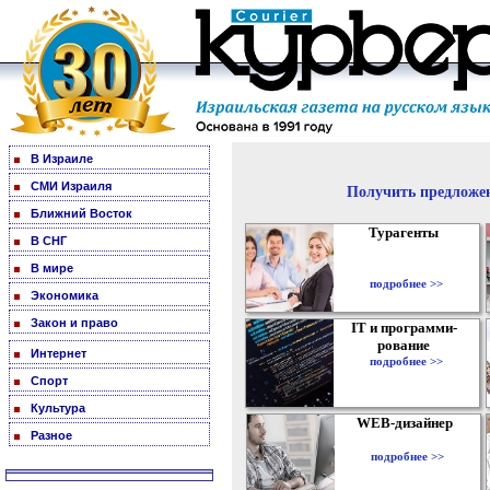
В Израиле
СМИ Израиля
Получить предложен
Ближний Восток
Турагенты
В СНГ
В мире
подробнее >>
Экономика
Закон и право
IT и программи-
рование
Интернет
подробнее >>
Спорт
Культура
WEB-дизайнер
Разное
подробнее >>