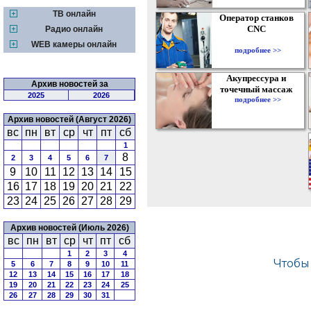
ТВ онлайн
Оператор станков
CNC
Радио онлайн
WEB камеры онлайн
подробнее >>
Акупрессура и
Архив новостей за
точечный массаж
2025
2026
подробнее >>
Архив новостей (Август 2026)
вс
пн
вт
ср
чт
пт
сб
1
8
2
3
4
5
6
7
9
10
11
12
13
14
15
16
17
18
19
20
21
22
23
24
25
26
27
28
29
Архив новостей (Июль 2026)
вс
пн
вт
ср
чт
пт
сб
1
2
3
4
5
6
7
8
9
10
11
12
13
14
15
16
17
18
19
20
21
22
23
24
25
26
27
28
29
30
31