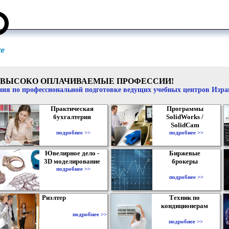
ВЫСОКО ОПЛАЧИВАЕМЫЕ ПРОФЕССИИ!
ия по профессиональной подготовке ведущих учебных центров Изр
Практическая
Программы
бухгалтерия
SolidWorks /
SolidCam
подробнее >>
подробнее >>
Ювелирное дело -
Биржевые
3D моделирование
брокеры
подробнее >>
подробнее >>
Риэлтер
Техник по
кондиционерам
подробнее >>
подробнее >>