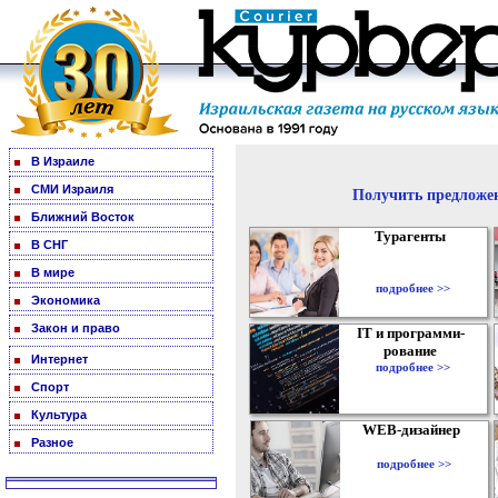
В Израиле
СМИ Израиля
Получить предложен
Ближний Восток
Турагенты
В СНГ
В мире
подробнее >>
Экономика
Закон и право
IT и программи-
рование
Интернет
подробнее >>
Спорт
Культура
WEB-дизайнер
Разное
подробнее >>