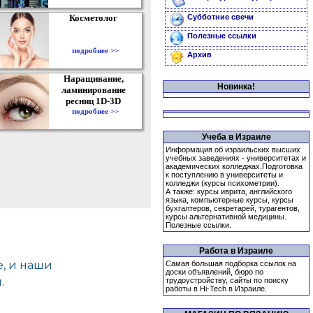
Косметолог
Субботние свечи
Полезные ссылки
подробнее >>
Архив
Наращивание,
Новинка!
ламинирование
ресниц 1D-3D
подробнее >>
Учеба в Израиле
Информация об израильских высших
учебных заведениях - университетах и
академических колледжах.Подготовка
к поступлению в университеты и
колледжи (курсы психометрии).
А также: курсы иврита, английского
языка, компьютерные курсы, курсы
бухгалтеров, секретарей, турагентов,
курсы альтернативной медицины.
Полезные ссылки.
Работа в Израиле
Самая большая подборка ссылок на
доски объявлений, бюро по
трудоустройству, сайты по поиску
работы в Hi-Tech в Израиле.