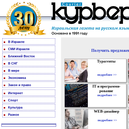
В Израиле
СМИ Израиля
Получить предложен
Ближний Восток
Турагенты
В СНГ
В мире
подробнее >>
Экономика
Закон и право
IT и программи-
рование
Интернет
подробнее >>
Спорт
Культура
WEB-дизайнер
Разное
подробнее >>