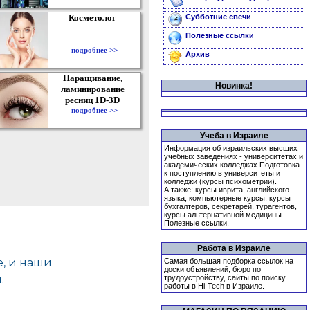
Косметолог
Субботние свечи
Полезные ссылки
подробнее >>
Архив
Наращивание,
Новинка!
ламинирование
ресниц 1D-3D
подробнее >>
Учеба в Израиле
Информация об израильских высших
учебных заведениях - университетах и
академических колледжах.Подготовка
к поступлению в университеты и
колледжи (курсы психометрии).
А также: курсы иврита, английского
языка, компьютерные курсы, курсы
бухгалтеров, секретарей, турагентов,
курсы альтернативной медицины.
Полезные ссылки.
Работа в Израиле
Самая большая подборка ссылок на
доски объявлений, бюро по
трудоустройству, сайты по поиску
работы в Hi-Tech в Израиле.