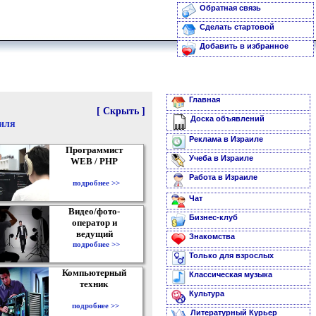
Обратная связь
Сделать стартовой
Добавить в избранное
Главная
[ Скрыть ]
Доска объявлений
аиля
Реклама в Израиле
Программист
Учеба в Израиле
WEB / PHP
Работа в Израиле
подробнее >>
Чат
Видео/фото-
Бизнес-клуб
оператор и
ведущий
Знакомства
подробнее >>
Только для взрослых
Компьютерный
Классическая музыка
техник
Культура
подробнее >>
Литературный Курьер