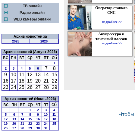
ТВ онлайн
Оператор станков
CNC
Радио онлайн
WEB камеры онлайн
подробнее >>
Акупрессура и
Архив новостей за
точечный массаж
2025
2026
подробнее >>
Архив новостей (Август 2026)
вс
пн
вт
ср
чт
пт
сб
1
7
8
2
3
4
5
6
9
10
11
12
13
14
15
16
17
18
19
20
21
22
23
24
25
26
27
28
29
Архив новостей (Июль 2026)
вс
пн
вт
ср
чт
пт
сб
1
2
3
4
5
6
7
8
9
10
11
12
13
14
15
16
17
18
19
20
21
22
23
24
25
26
27
28
29
30
31