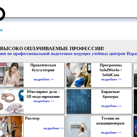
ВЫСОКО ОПЛАЧИВАЕМЫЕ ПРОФЕССИИ!
ия по профессиональной подготовке ведущих учебных центров Изр
Практическая
Программы
бухгалтерия
SolidWorks /
SolidCam
подробнее >>
подробнее >>
Ювелирное дело -
Биржевые
3D моделирование
брокеры
подробнее >>
подробнее >>
Риэлтер
Техник по
кондиционерам
подробнее >>
подробнее >>