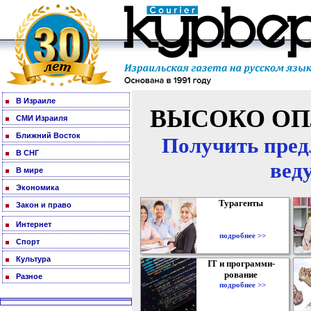
В Израиле
ВЫСОКО ОП
СМИ Израиля
Ближний Восток
Получить пред
В СНГ
вед
В мире
Экономика
Турагенты
Закон и право
Интернет
подробнее >>
Спорт
Культура
IT и программи-
рование
Разное
подробнее >>