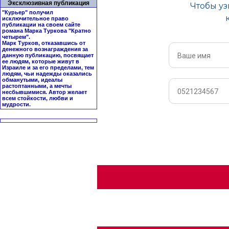
Эксклюзивная публикация
"Курьер" получил
исключительное право
публикации на своем сайте
романа Марка Туркова "
Кратно
четырем
".
Марк Турков, отказавшись от
денежного вознаграждения за
данную публикацию, посвящает
ее людям, которые живут в
Израиле и за его пределами, тем
людям, чьи надежды оказались
обманутыми, идеалы
растоптанными, а мечты
несбывшимися. Автор желает
всем стойкости, любви и
мудрости.