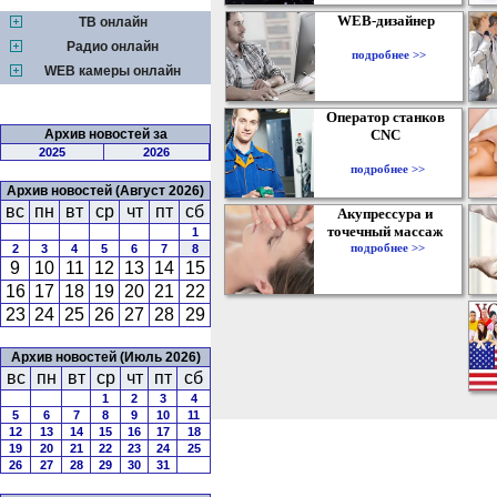
WEB-дизайнер
ТВ онлайн
Радио онлайн
подробнее >>
WEB камеры онлайн
Оператор станков
Архив новостей за
CNC
2025
2026
подробнее >>
Архив новостей (Август 2026)
вс
пн
вт
ср
чт
пт
сб
Акупрессура и
точечный массаж
1
подробнее >>
2
3
4
5
6
7
8
9
10
11
12
13
14
15
16
17
18
19
20
21
22
23
24
25
26
27
28
29
Архив новостей (Июль 2026)
вс
пн
вт
ср
чт
пт
сб
1
2
3
4
5
6
7
8
9
10
11
12
13
14
15
16
17
18
19
20
21
22
23
24
25
26
27
28
29
30
31