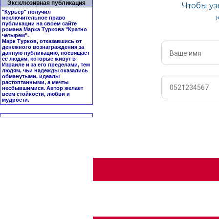
Эксклюзивная публикация
"Курьер" получил
исключительное право
публикации на своем сайте
романа Марка Туркова "
Кратно
четырем
".
Марк Турков, отказавшись от
денежного вознаграждения за
данную публикацию, посвящает
ее людям, которые живут в
Израиле и за его пределами, тем
людям, чьи надежды оказались
обманутыми, идеалы
растоптанными, а мечты
несбывшимися. Автор желает
всем стойкости, любви и
мудрости.