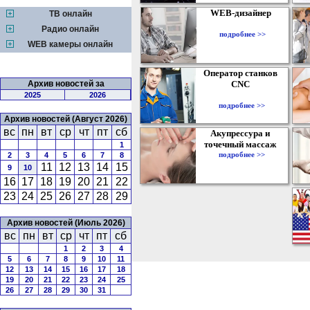
WEB-дизайнер
ТВ онлайн
Радио онлайн
подробнее >>
WEB камеры онлайн
Оператор станков
Архив новостей за
CNC
2025
2026
подробнее >>
Архив новостей (Август 2026)
вс
пн
вт
ср
чт
пт
сб
Акупрессура и
точечный массаж
1
подробнее >>
2
3
4
5
6
7
8
11
12
13
14
15
9
10
16
17
18
19
20
21
22
23
24
25
26
27
28
29
Архив новостей (Июль 2026)
вс
пн
вт
ср
чт
пт
сб
1
2
3
4
5
6
7
8
9
10
11
12
13
14
15
16
17
18
19
20
21
22
23
24
25
26
27
28
29
30
31