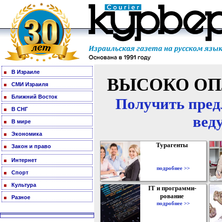
В Израиле
ВЫСОКО ОП
СМИ Израиля
Ближний Восток
Получить пред
В СНГ
вед
В мире
Экономика
Турагенты
Закон и право
Интернет
подробнее >>
Спорт
Культура
IT и программи-
рование
Разное
подробнее >>