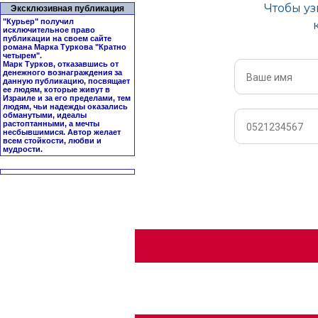
Эксклюзивная публикация
"Курьер" получил
исключительное право
публикации на своем сайте
романа Марка Туркова "
Кратно
четырем
".
Марк Турков, отказавшись от
денежного вознаграждения за
данную публикацию, посвящает
ее людям, которые живут в
Израиле и за его пределами, тем
людям, чьи надежды оказались
обманутыми, идеалы
растоптанными, а мечты
несбывшимися. Автор желает
всем стойкости, любви и
мудрости.