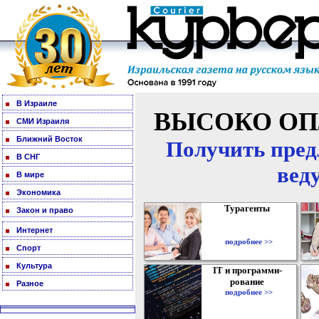
В Израиле
ВЫСОКО ОП
СМИ Израиля
Ближний Восток
Получить пред
В СНГ
вед
В мире
Экономика
Турагенты
Закон и право
Интернет
подробнее >>
Спорт
Культура
IT и программи-
рование
Разное
подробнее >>