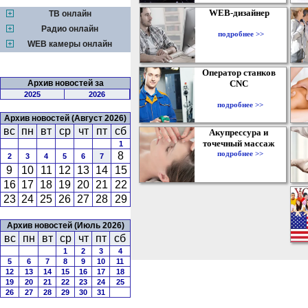
WEB-дизайнер
ТВ онлайн
Радио онлайн
подробнее >>
WEB камеры онлайн
Оператор станков
Архив новостей за
CNC
2025
2026
подробнее >>
Архив новостей (Август 2026)
вс
пн
вт
ср
чт
пт
сб
Акупрессура и
точечный массаж
1
подробнее >>
8
2
3
4
5
6
7
9
10
11
12
13
14
15
16
17
18
19
20
21
22
23
24
25
26
27
28
29
Архив новостей (Июль 2026)
вс
пн
вт
ср
чт
пт
сб
1
2
3
4
5
6
7
8
9
10
11
12
13
14
15
16
17
18
19
20
21
22
23
24
25
26
27
28
29
30
31