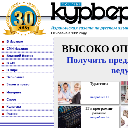
В Израиле
ВЫСОКО ОП
СМИ Израиля
Ближний Восток
Получить пред
В СНГ
вед
В мире
Экономика
Турагенты
Закон и право
Интернет
подробнее >>
Спорт
Культура
IT и программи-
рование
Разное
подробнее >>