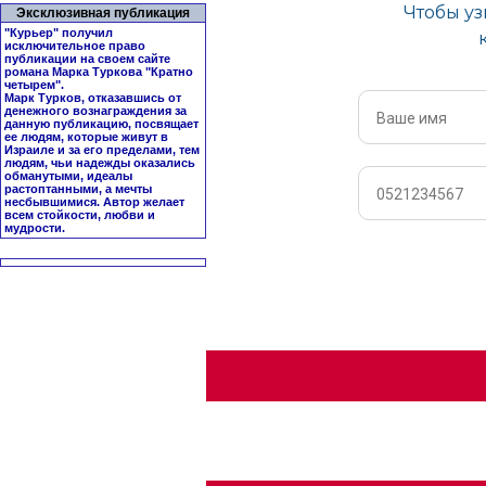
Эксклюзивная публикация
"Курьер" получил
исключительное право
публикации на своем сайте
романа Марка Туркова "
Кратно
четырем
".
Марк Турков, отказавшись от
денежного вознаграждения за
данную публикацию, посвящает
ее людям, которые живут в
Израиле и за его пределами, тем
людям, чьи надежды оказались
обманутыми, идеалы
растоптанными, а мечты
несбывшимися. Автор желает
всем стойкости, любви и
мудрости.