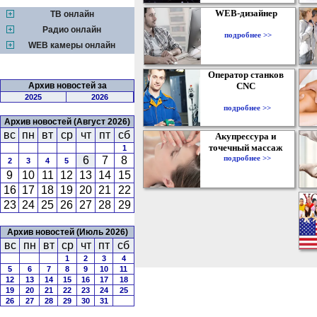
WEB-дизайнер
ТВ онлайн
Радио онлайн
подробнее >>
WEB камеры онлайн
Оператор станков
Архив новостей за
CNC
2025
2026
подробнее >>
Архив новостей (Август 2026)
вс
пн
вт
ср
чт
пт
сб
Акупрессура и
точечный массаж
1
подробнее >>
6
7
8
2
3
4
5
9
10
11
12
13
14
15
16
17
18
19
20
21
22
23
24
25
26
27
28
29
Архив новостей (Июль 2026)
вс
пн
вт
ср
чт
пт
сб
1
2
3
4
5
6
7
8
9
10
11
12
13
14
15
16
17
18
19
20
21
22
23
24
25
26
27
28
29
30
31