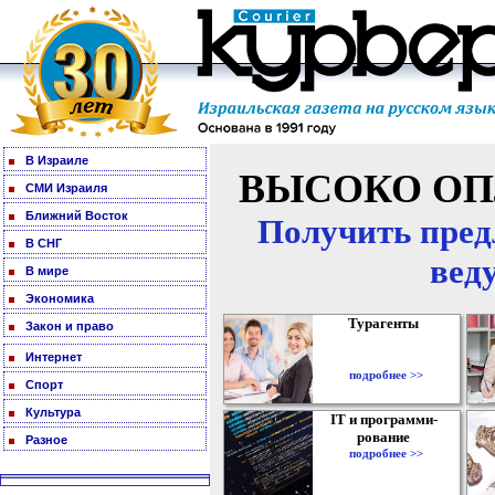
В Израиле
ВЫСОКО ОП
СМИ Израиля
Ближний Восток
Получить пред
В СНГ
вед
В мире
Экономика
Турагенты
Закон и право
Интернет
подробнее >>
Спорт
Культура
IT и программи-
рование
Разное
подробнее >>