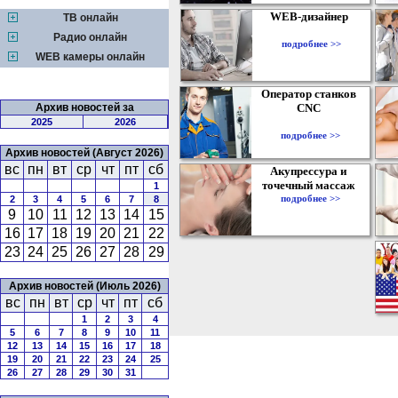
WEB-дизайнер
ТВ онлайн
Радио онлайн
подробнее >>
WEB камеры онлайн
Оператор станков
Архив новостей за
CNC
2025
2026
подробнее >>
Архив новостей (Август 2026)
вс
пн
вт
ср
чт
пт
сб
Акупрессура и
точечный массаж
1
подробнее >>
2
3
4
5
6
7
8
9
10
11
12
13
14
15
16
17
18
19
20
21
22
23
24
25
26
27
28
29
Архив новостей (Июль 2026)
вс
пн
вт
ср
чт
пт
сб
1
2
3
4
5
6
7
8
9
10
11
12
13
14
15
16
17
18
19
20
21
22
23
24
25
26
27
28
29
30
31