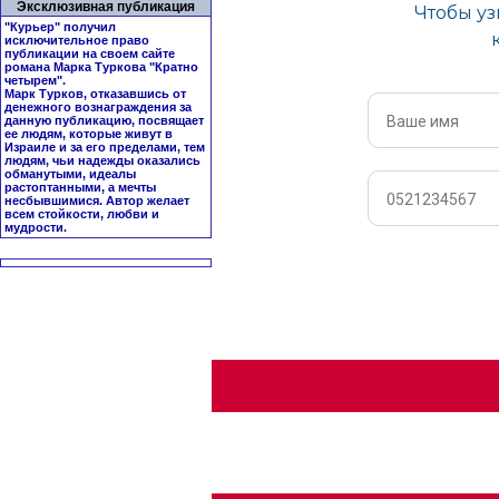
Эксклюзивная публикация
"Курьер" получил
исключительное право
публикации на своем сайте
романа Марка Туркова "
Кратно
четырем
".
Марк Турков, отказавшись от
денежного вознаграждения за
данную публикацию, посвящает
ее людям, которые живут в
Израиле и за его пределами, тем
людям, чьи надежды оказались
обманутыми, идеалы
растоптанными, а мечты
несбывшимися. Автор желает
всем стойкости, любви и
мудрости.