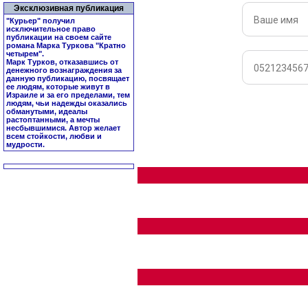
Эксклюзивная публикация
"Курьер" получил
исключительное право
публикации на своем сайте
романа Марка Туркова "
Кратно
четырем
".
Марк Турков, отказавшись от
денежного вознаграждения за
данную публикацию, посвящает
ее людям, которые живут в
Израиле и за его пределами, тем
людям, чьи надежды оказались
обманутыми, идеалы
растоптанными, а мечты
несбывшимися. Автор желает
всем стойкости, любви и
мудрости.