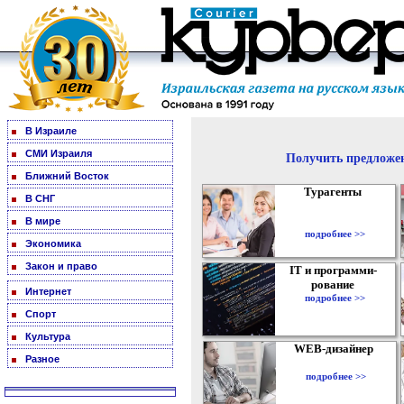
В Израиле
СМИ Израиля
Получить предложен
Ближний Восток
Турагенты
В СНГ
В мире
подробнее >>
Экономика
Закон и право
IT и программи-
рование
Интернет
подробнее >>
Спорт
Культура
WEB-дизайнер
Разное
подробнее >>