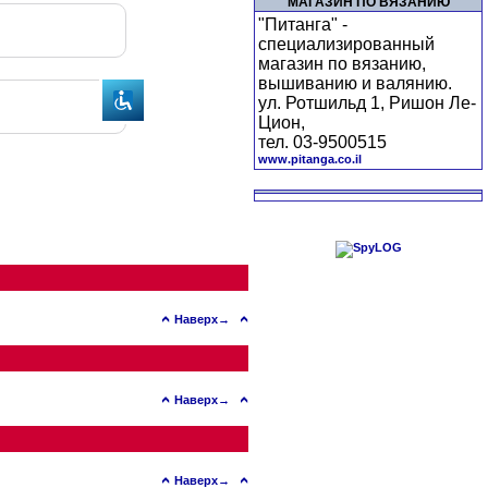
МАГАЗИН ПО ВЯЗАНИЮ
"Питанга" -
специализированный
магазин по вязанию,
вышиванию и валянию.
ул. Ротшильд 1, Ришон Ле-
Цион,
тел. 03-9500515
www.pitanga.co.il
Наверх→
Наверх→
Наверх→