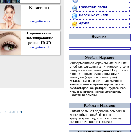
Косметолог
Субботние свечи
Полезные ссылки
подробнее >>
Архив
Наращивание,
Новинка!
ламинирование
ресниц 1D-3D
подробнее >>
Учеба в Израиле
Информация об израильских высших
учебных заведениях - университетах и
академических колледжах.Подготовка
к поступлению в университеты и
колледжи (курсы психометрии).
А также: курсы иврита, английского
языка, компьютерные курсы, курсы
бухгалтеров, секретарей, турагентов,
курсы альтернативной медицины.
Полезные ссылки.
Работа в Израиле
Самая большая подборка ссылок на
доски объявлений, бюро по
трудоустройству, сайты по поиску
работы в Hi-Tech в Израиле.