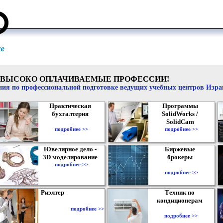
ВЫСОКО ОПЛАЧИВАЕМЫЕ ПРОФЕССИИ!
ия по профессиональной подготовке ведущих учебных центров Изр
Практическая
Программы
бухгалтерия
SolidWorks /
SolidCam
подробнее >>
подробнее >>
Ювелирное дело -
Биржевые
3D моделирование
брокеры
подробнее >>
подробнее >>
Риэлтер
Техник по
кондиционерам
подробнее >>
подробнее >>