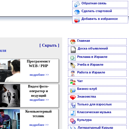
Обратная связь
Сделать стартовой
Добавить в избранное
Главная
[ Скрыть ]
Доска объявлений
аиля
Реклама в Израиле
Программист
Учеба в Израиле
WEB / PHP
Работа в Израиле
подробнее >>
Чат
Видео/фото-
Бизнес-клуб
оператор и
ведущий
Знакомства
подробнее >>
Только для взрослых
Компьютерный
Классическая музыка
техник
Культура
подробнее >>
Литературный Курьер