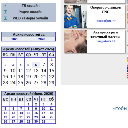
ТВ онлайн
Оператор станков
CNC
Радио онлайн
WEB камеры онлайн
подробнее >>
Акупрессура и
Архив новостей за
точечный массаж
2025
2026
подробнее >>
Архив новостей (Август 2026)
вс
пн
вт
ср
чт
пт
сб
1
7
8
2
3
4
5
6
9
10
11
12
13
14
15
16
17
18
19
20
21
22
23
24
25
26
27
28
29
Архив новостей (Июль 2026)
вс
пн
вт
ср
чт
пт
сб
1
2
3
4
5
6
7
8
9
10
11
12
13
14
15
16
17
18
19
20
21
22
23
24
25
26
27
28
29
30
31