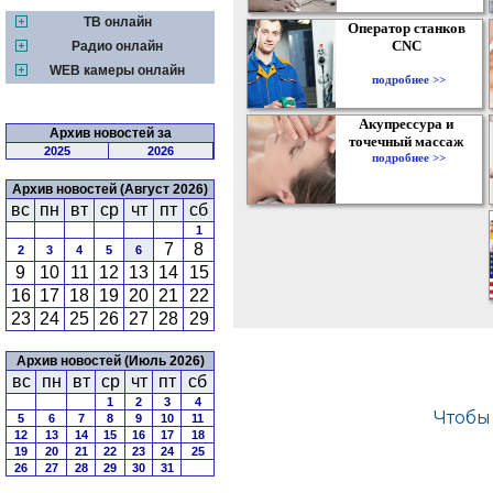
ТВ онлайн
Оператор станков
CNC
Радио онлайн
WEB камеры онлайн
подробнее >>
Акупрессура и
Архив новостей за
точечный массаж
2025
2026
подробнее >>
Архив новостей (Август 2026)
вс
пн
вт
ср
чт
пт
сб
1
7
8
2
3
4
5
6
9
10
11
12
13
14
15
16
17
18
19
20
21
22
23
24
25
26
27
28
29
Архив новостей (Июль 2026)
вс
пн
вт
ср
чт
пт
сб
1
2
3
4
5
6
7
8
9
10
11
12
13
14
15
16
17
18
19
20
21
22
23
24
25
26
27
28
29
30
31