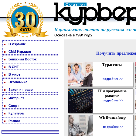
В Израиле
СМИ Израиля
Получить предложен
Ближний Восток
Турагенты
В СНГ
В мире
подробнее >>
Экономика
Закон и право
IT и программи-
рование
Интернет
подробнее >>
Спорт
Культура
WEB-дизайнер
Разное
подробнее >>