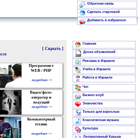
Обратная связь
Сделать стартовой
Добавить в избранное
Главная
[ Скрыть ]
Доска объявлений
аиля
Реклама в Израиле
Программист
Учеба в Израиле
WEB / PHP
Работа в Израиле
подробнее >>
Чат
Видео/фото-
Бизнес-клуб
оператор и
ведущий
Знакомства
подробнее >>
Только для взрослых
Компьютерный
Классическая музыка
техник
Культура
подробнее >>
Литературный Курьер