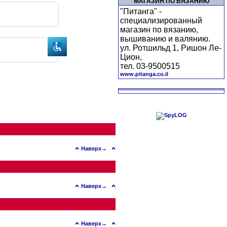
МАГАЗИН ПО ВЯЗАНИЮ
"Питанга" -
специализированный
магазин по вязанию,
вышиванию и валянию.
ул. Ротшильд 1, Ришон Ле-
Цион,
тел. 03-9500515
www.pitanga.co.il
Наверх→
Наверх→
Наверх→