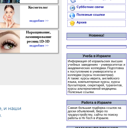
Косметолог
Субботние свечи
Полезные ссылки
подробнее >>
Архив
Наращивание,
Новинка!
ламинирование
ресниц 1D-3D
подробнее >>
Учеба в Израиле
Информация об израильских высших
учебных заведениях - университетах и
академических колледжах.Подготовка
к поступлению в университеты и
колледжи (курсы психометрии).
А также: курсы иврита, английского
языка, компьютерные курсы, курсы
бухгалтеров, секретарей, турагентов,
курсы альтернативной медицины.
Полезные ссылки.
Работа в Израиле
Самая большая подборка ссылок на
доски объявлений, бюро по
трудоустройству, сайты по поиску
работы в Hi-Tech в Израиле.