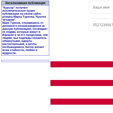
Эксклюзивная публикация
"Курьер" получил
исключительное право
публикации на своем сайте
романа Марка Туркова "
Кратно
четырем
".
Марк Турков, отказавшись от
денежного вознаграждения за
данную публикацию, посвящает
ее людям, которые живут в
Израиле и за его пределами, тем
людям, чьи надежды оказались
обманутыми, идеалы
растоптанными, а мечты
несбывшимися. Автор желает
всем стойкости, любви и
мудрости.