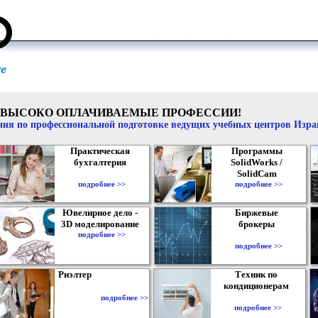
ВЫСОКО ОПЛАЧИВАЕМЫЕ ПРОФЕССИИ!
ия по профессиональной подготовке ведущих учебных центров Изр
Практическая
Программы
бухгалтерия
SolidWorks /
SolidCam
подробнее >>
подробнее >>
Ювелирное дело -
Биржевые
3D моделирование
брокеры
подробнее >>
подробнее >>
Риэлтер
Техник по
кондиционерам
подробнее >>
подробнее >>