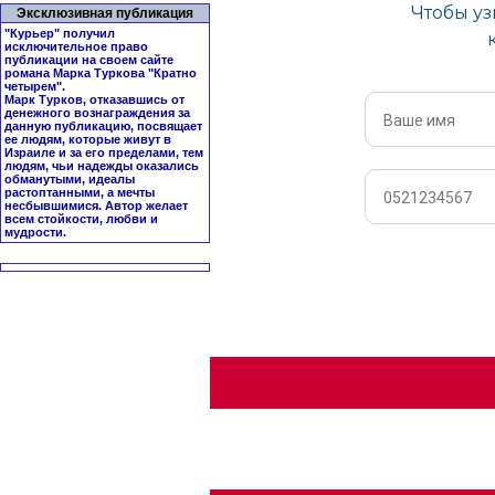
Эксклюзивная публикация
"Курьер" получил
исключительное право
публикации на своем сайте
романа Марка Туркова "
Кратно
четырем
".
Марк Турков, отказавшись от
денежного вознаграждения за
данную публикацию, посвящает
ее людям, которые живут в
Израиле и за его пределами, тем
людям, чьи надежды оказались
обманутыми, идеалы
растоптанными, а мечты
несбывшимися. Автор желает
всем стойкости, любви и
мудрости.