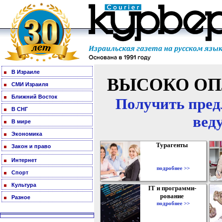
В Израиле
ВЫСОКО ОП
СМИ Израиля
Ближний Восток
Получить пред
В СНГ
вед
В мире
Экономика
Турагенты
Закон и право
Интернет
подробнее >>
Спорт
Культура
IT и программи-
рование
Разное
подробнее >>