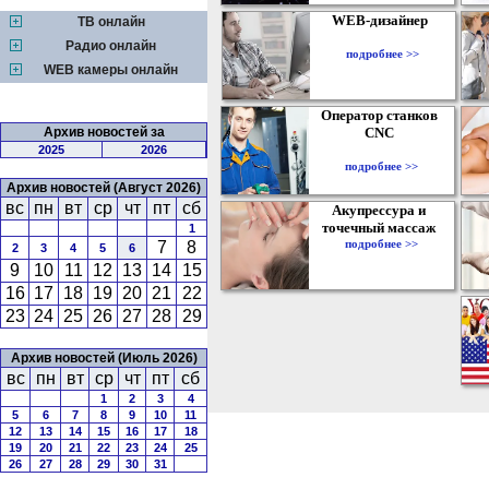
WEB-дизайнер
ТВ онлайн
Радио онлайн
подробнее >>
WEB камеры онлайн
Оператор станков
Архив новостей за
CNC
2025
2026
подробнее >>
Архив новостей (Август 2026)
вс
пн
вт
ср
чт
пт
сб
Акупрессура и
точечный массаж
1
подробнее >>
7
8
2
3
4
5
6
9
10
11
12
13
14
15
16
17
18
19
20
21
22
23
24
25
26
27
28
29
Архив новостей (Июль 2026)
вс
пн
вт
ср
чт
пт
сб
1
2
3
4
5
6
7
8
9
10
11
12
13
14
15
16
17
18
19
20
21
22
23
24
25
26
27
28
29
30
31