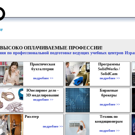
ВЫСОКО ОПЛАЧИВАЕМЫЕ ПРОФЕССИИ!
ия по профессиональной подготовке ведущих учебных центров Изр
Практическая
Программы
бухгалтерия
SolidWorks /
SolidCam
подробнее >>
подробнее >>
Ювелирное дело -
Биржевые
3D моделирование
брокеры
подробнее >>
подробнее >>
Риэлтер
Техник по
кондиционерам
подробнее >>
подробнее >>