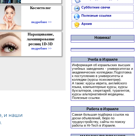
Косметолог
Субботние свечи
Полезные ссылки
подробнее >>
Архив
Наращивание,
Новинка!
ламинирование
ресниц 1D-3D
подробнее >>
Учеба в Израиле
Информация об израильских высших
учебных заведениях - университетах и
академических колледжах.Подготовка
к поступлению в университеты и
колледжи (курсы психометрии).
А также: курсы иврита, английского
языка, компьютерные курсы, курсы
бухгалтеров, секретарей, турагентов,
курсы альтернативной медицины.
Полезные ссылки.
Работа в Израиле
Самая большая подборка ссылок на
доски объявлений, бюро по
трудоустройству, сайты по поиску
работы в Hi-Tech в Израиле.