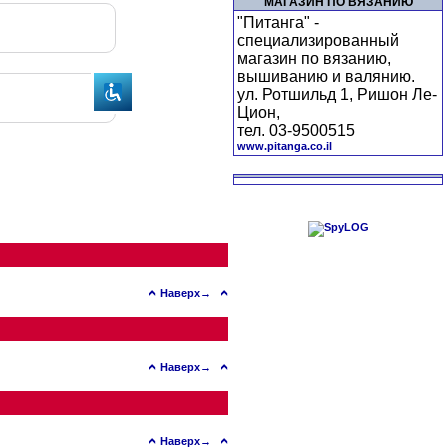
МАГАЗИН ПО ВЯЗАНИЮ
"Питанга" -
специализированный
магазин по вязанию,
вышиванию и валянию.
ул. Ротшильд 1, Ришон Ле-
Цион,
тел. 03-9500515
www.pitanga.co.il
Наверх→
Наверх→
Наверх→