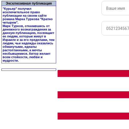
Эксклюзивная публикация
"Курьер" получил
исключительное право
публикации на своем сайте
романа Марка Туркова "
Кратно
четырем
".
Марк Турков, отказавшись от
денежного вознаграждения за
данную публикацию, посвящает
ее людям, которые живут в
Израиле и за его пределами, тем
людям, чьи надежды оказались
обманутыми, идеалы
растоптанными, а мечты
несбывшимися. Автор желает
всем стойкости, любви и
мудрости.