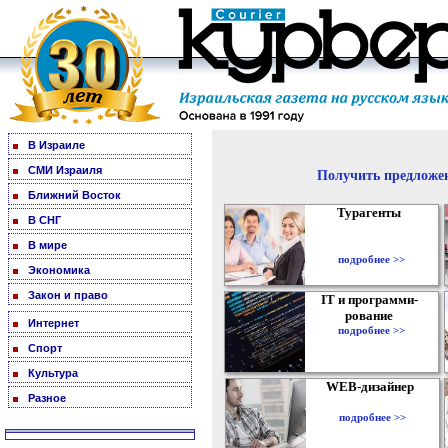
В Израиле
СМИ Израиля
Получить предложен
Ближний Восток
Турагенты
В СНГ
В мире
подробнее >>
Экономика
Закон и право
IT и программи-
рование
Интернет
подробнее >>
Спорт
Культура
WEB-дизайнер
Разное
подробнее >>