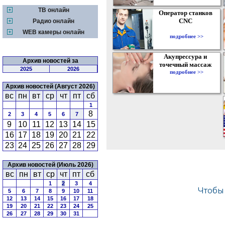
ТВ онлайн
Оператор станков
CNC
Радио онлайн
WEB камеры онлайн
подробнее >>
Акупрессура и
Архив новостей за
точечный массаж
2025
2026
подробнее >>
Архив новостей (Август 2026)
вс
пн
вт
ср
чт
пт
сб
1
8
2
3
4
5
6
7
9
10
11
12
13
14
15
16
17
18
19
20
21
22
23
24
25
26
27
28
29
Архив новостей (Июль 2026)
вс
пн
вт
ср
чт
пт
сб
1
2
3
4
5
6
7
8
9
10
11
12
13
14
15
16
17
18
19
20
21
22
23
24
25
26
27
28
29
30
31