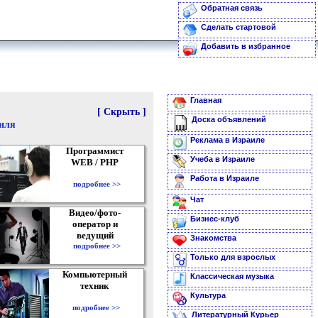
Обратная связь
Сделать стартовой
Добавить в избранное
Главная
[ Скрыть ]
Доска объявлений
аиля
Реклама в Израиле
Программист
Учеба в Израиле
WEB / PHP
Работа в Израиле
подробнее >>
Чат
Видео/фото-
Бизнес-клуб
оператор и
ведущий
Знакомства
подробнее >>
Только для взрослых
Компьютерный
Классическая музыка
техник
Культура
подробнее >>
Литературный Курьер