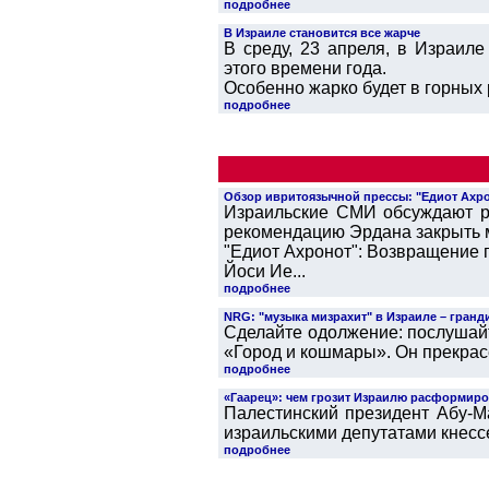
подробнее
В Израиле становится все жарче
В среду, 23 апреля, в Израил
этого времени года.
Особенно жарко будет в горных р
подробнее
Обзор ивритоязычной прессы: "Едиот Ахроно
Израильские СМИ обсуждают р
рекомендацию Эрдана закрыть 
"Едиот Ахронот": Возвращение 
Йоси Ие...
подробнее
NRG: "музыка мизрахит" в Израиле – гранд
Сделайте одолжение: послушайт
«Город и кошмары». Он прекрас
подробнее
«Гаарец»: чем грозит Израилю расформир
Палестинский президент Абу-М
израильскими депутатами кнессе
подробнее