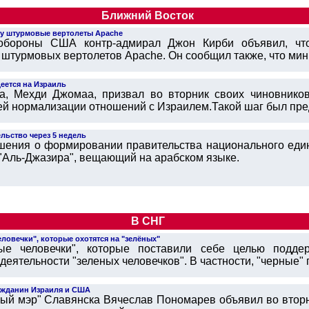
Ближний Восток
ту штурмовые вертолеты Apache
 обороны США контр-адмирал Джон Кирби объявил, что
 штурмовых вертолетов Apache. Он сообщил также, что мини
деется на Израиль
ва, Мехди Джомаа, призвал во вторник своих чиновнико
й нормализации отношений с Израилем.Такой шаг был предп
ьство через 5 недель
ения о формировании правительства национального единс
 "Аль-Джазира", вещающий на арабском языке.
В СНГ
ловечки", которые охотятся на "зелёных"
ые человечки", которые поставили себе целью подд
еятельности "зеленых человечков". В частности, "черные" п
ражданин Израиля и США
й мэр" Славянска Вячеслав Пономарев объявил во вторни