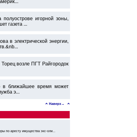
мерик...
 полуострове игорной зоны,
т газета ...
ва в электрической энергии,
в.&nb...
е Торец возле ПГТ Райгородок
.
р) в ближайшее время может
ужба э...
Наверх→
ры по аресту имущества экс-оли...