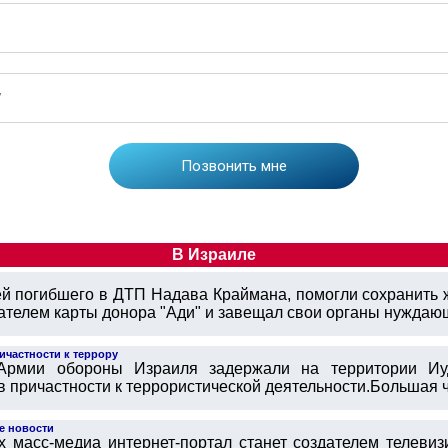
В Израиле
й погибшего в ДТП Надава Краймана, помогли сохранить 
ателем карты донора "Ади" и завещал свои органы нуждающи
ичастности к террору
Армии обороны Израиля задержали на территории Иу
причастности к террористической деятельности.Большая ча
е новости
 масс-медиа интернет-портал станет создателем телевизи