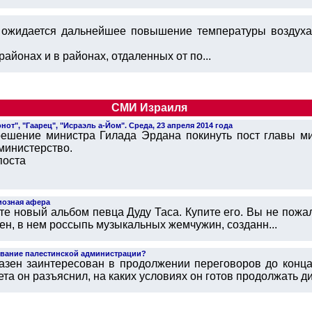
е ожидается дальнейшее повышение температуры воздуха
айонах и в районах, отдаленных от по...
СМИ Израиля
т", "Гаарец", "Исраэль а-Йом". Среда, 23 апреля 2014 года
ешение министра Гилада Эрдана покинуть пост главы ми
министерство.
поста
иозная афера
е новый альбом певца Дуду Таса. Купите его. Вы не пожа
ен, в нем россыпь музыкальных жемчужин, созданн...
ование палестинской администрации?
азен заинтересован в продолжении переговоров до конца 
та он разъяснил, на каких условиях он готов продолжать ди