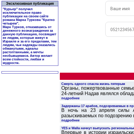
Эксклюзивная публикация
"Курьер" получил
исключительное право
публикации на своем сайте
романа Марка Туркова "
Кратно
четырем
".
Марк Турков, отказавшись от
денежного вознаграждения за
данную публикацию, посвящает
ее людям, которые живут в
Израиле и за его пределами, тем
людям, чьи надежды оказались
обманутыми, идеалы
растоптанными, а мечты
несбывшимися. Автор желает
всем стойкости, любви и
мудрости.
Смерть одного спасла жизнь пятерым
Органы, пожертвованные семье
24-летний Надав являлся облад
подробнее
Задержаны 17 арабов, подозреваемых в пр
В ночь на 23 апреля силы 
разыскиваемых по подозрению в 
подробнее
YES и Walla начнут выпускать региональны
Впервые в истории израильских