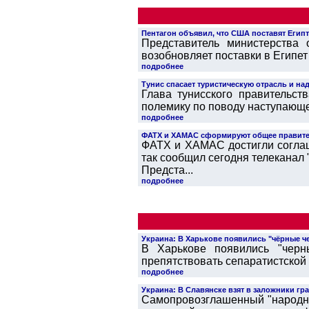
Пентагон объявил, что США поставят Егип
Представитель министерства
возобновляет поставки в Египет
подробнее
Тунис спасает туристическую отрасль и на
Глава тунисского правительст
полемику по поводу наступающе
подробнее
ФАТХ и ХАМАС сформируют общее правител
ФАТХ и ХАМАС достигли соглаш
так сообщил сегодня телеканал
Предста...
подробнее
Украина: В Харькове появились "чёрные че
В Харькове появились "черн
препятствовать сепаратистской д
подробнее
Украина: В Славянске взят в заложники г
Cамопровозглашенный "народны