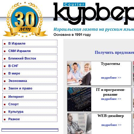
В Израиле
СМИ Израиля
Получить предложен
Ближний Восток
Турагенты
В СНГ
В мире
подробнее >>
Экономика
Закон и право
IT и программи-
рование
Интернет
подробнее >>
Спорт
Культура
WEB-дизайнер
Разное
подробнее >>