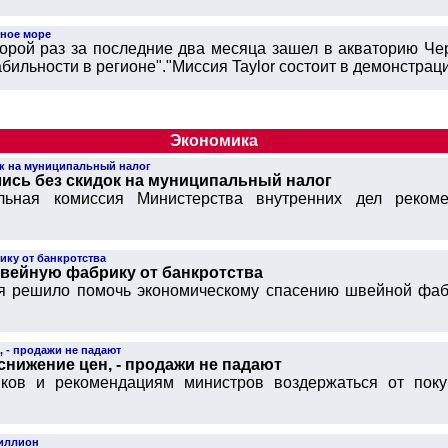
ное море
орой раз за последние два месяца зашел в акваторию Чер
ильности в регионе"."Миссия Taylor состоит в демонстрации
Экономика
ок на муниципальный налог
ись без скидок на муниципальный налог
ьная комиссия Министерства внутренних дел рекоме
ку от банкротства
вейную фабрику от банкротства
я решило помочь экономическому спасению швейной фабр
, - продажи не падают
снижение цен, - продажи не падают
ков и рекомендациям министров воздержаться от покуп
риллион