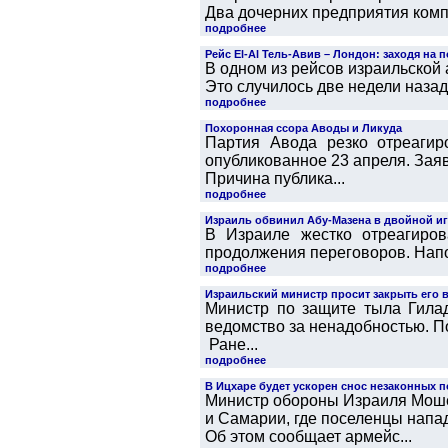
Два дочерних предприятия компа
подробнее
Рейс El-Al Тель-Авив – Лондон: заходя на
В одном из рейсов израильской
Это случилось две недели назад
подробнее
Похоронная ссора Аводы и Ликуда
Партия Авода резко отреаги
опубликованное 23 апреля. Зая
Причина публика...
подробнее
Израиль обвинил Абу-Мазена в двойной и
В Израиле жестко отреагиро
продолжения переговоров. Напо
подробнее
Израильский министр просит закрыть его 
Министр по защите тыла Гила
ведомство за ненадобностью. По
Ране...
подробнее
В Ицхаре будет ускорен снос незаконных п
Министр обороны Израиля Моше 
и Самарии, где поселенцы напа
Об этом сообщает армейс...