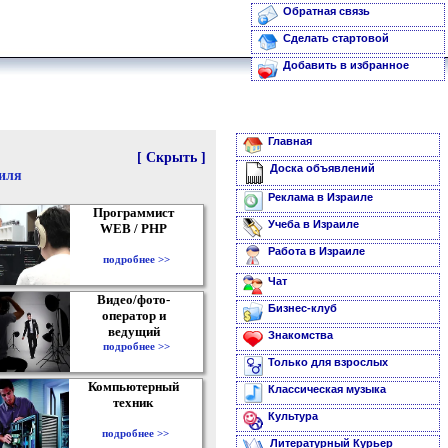
Обратная связь
Сделать стартовой
Добавить в избранное
Главная
[ Скрыть ]
Доска объявлений
аиля
Реклама в Израиле
Программист
Учеба в Израиле
WEB / PHP
Работа в Израиле
подробнее >>
Чат
Видео/фото-
Бизнес-клуб
оператор и
ведущий
Знакомства
подробнее >>
Только для взрослых
Компьютерный
Классическая музыка
техник
Культура
подробнее >>
Литературный Курьер