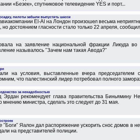
нии «Безек», спутниковое телевидение YES и порт...
 посадку, пилоты забыли выпустить шасси
 авиакомпании El-Al на Лондон произошел весьма неприятн
, но достоянием гласности стало только 22 апреля, сообщил 
ровала на заявление национальной фракции Ликуда во
вление называлось "Зачем нам такая Авода?"
гре
вали на условия, выставленные вчера председателем 
мним, что палестинский лидер потребовал полного замораж
ведомство за ненадобностью
д Эрдан рекомендует глава правительства Биньямину Не
 мнению министра, сделать это следует до 31 мая.
остроек
"Боги" Яалон дал распоряжение ускорить снос домов в не
дали на представителей полиции.