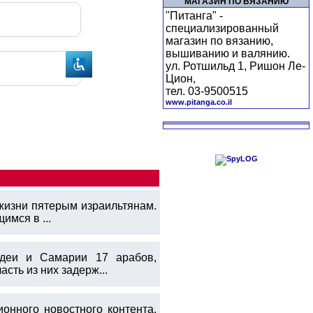
МАГАЗИН ПО ВЯЗАНИЮ
"Питанга" -
специализированный
магазин по вязанию,
вышиванию и валянию.
ул. Ротшильд 1, Ришон Ле-
Цион,
тел. 03-9500515
www.pitanga.co.il
жизни пятерым израильтянам.
мся в ...
деи и Самарии 17 арабов,
сть из них задерж...
онного новостного контента.