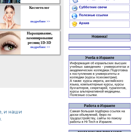
Косметолог
Субботние свечи
Полезные ссылки
подробнее >>
Архив
Наращивание,
Новинка!
ламинирование
ресниц 1D-3D
подробнее >>
Учеба в Израиле
Информация об израильских высших
учебных заведениях - университетах и
академических колледжах.Подготовка
к поступлению в университеты и
колледжи (курсы психометрии).
А также: курсы иврита, английского
языка, компьютерные курсы, курсы
бухгалтеров, секретарей, турагентов,
курсы альтернативной медицины.
Полезные ссылки.
Работа в Израиле
Самая большая подборка ссылок на
доски объявлений, бюро по
трудоустройству, сайты по поиску
работы в Hi-Tech в Израиле.