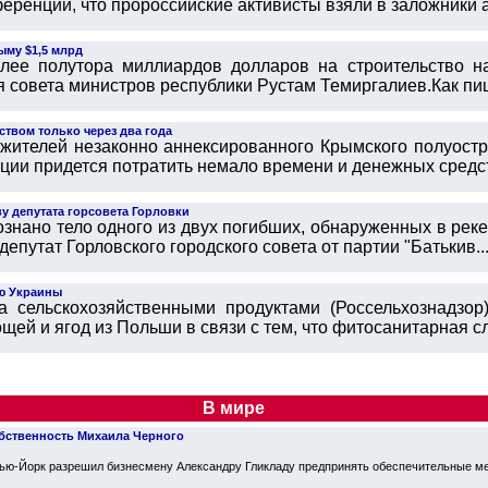
еренции, что пророссийские активисты взяли в заложники а
ыму $1,5 млрд
лее полутора миллиардов долларов на строительство на
совета министров республики Рустам Темиргалиев.Как пише
ством только через два года
жителей незаконно аннексированного Крымского полуостро
ции придется потратить немало времени и денежных средст
у депутата горсовета Горловки
ознано тело одного из двух погибших, обнаруженных в рек
епутат Горловского городского совета от партии "Батькив..
ю Украины
за сельскохозяйственными продуктами (Россельхознадзо
щей и ягод из Польши в связи с тем, что фитосанитарная сл
В мире
обственность Михаила Черного
Нью-Йорк разрешил бизнесмену Александру Гликладу предпринять обеспечительные ме