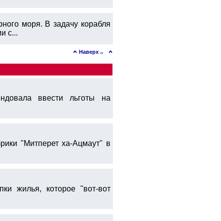
ного моря. В задачу корабля
 с...
Наверх→
ндовала ввести льготы на
ики "Митперет ха-Ацмаут" в
ки жилья, которое "вот-вот