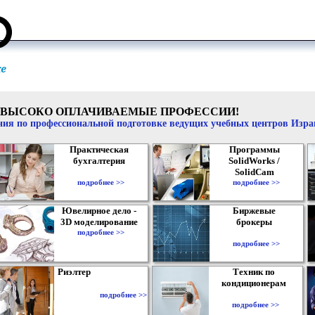
ВЫСОКО ОПЛАЧИВАЕМЫЕ ПРОФЕССИИ!
ия по профессиональной подготовке ведущих учебных центров Изр
Практическая
Программы
бухгалтерия
SolidWorks /
SolidCam
подробнее >>
подробнее >>
Ювелирное дело -
Биржевые
3D моделирование
брокеры
подробнее >>
подробнее >>
Риэлтер
Техник по
кондиционерам
подробнее >>
подробнее >>