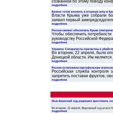
созванной по этому поводу конф
подробнее
Бизнес готов вложить в игорную зону в Кр
Власти Крыма уже собрали бо
заявил первый зампредседателя 
подробнее
Россия сможет обеспечить Крым электриче
Чтобы обеспечить потребности 
руководству Российской Федера
подробнее
Украина: Сепаратисты причастны к убийств
Во вторник, 22 апреля, было оп
Донецкой области. Им является д
подробнее
Россия остановила картофельную агресси
Российская служба контроля 
запретить поставки фруктов, ово
подробнее
Нью-йоркский суд разрешил арестовать с
Во вторник, 22 апреля, Верховный суд штата 
подробнее