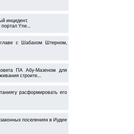
ый инцидент.
портал Yne...
 главе с Шабахом Штерном,
совета ПА Абу-Мазеном для
ивания строите...
таниягу расформировать его
законных поселениях в Иудее