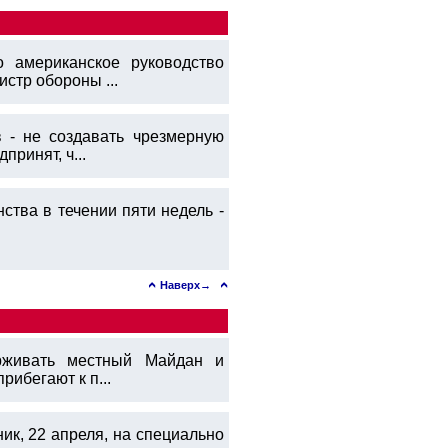
 американское руководство
стр обороны ...
в - не создавать чрезмерную
ринят, ч...
тва в течении пяти недель -
Наверх→
ерживать местный Майдан и
рибегают к п...
к, 22 апреля, на специально