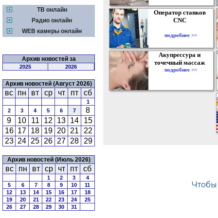
ТВ онлайн
Оператор станков
CNC
Радио онлайн
WEB камеры онлайн
подробнее >>
Акупрессура и
Архив новостей за
точечный массаж
2025
2026
подробнее >>
Архив новостей (Август 2026)
вс
пн
вт
ср
чт
пт
сб
1
8
2
3
4
5
6
7
9
10
11
12
13
14
15
16
17
18
19
20
21
22
23
24
25
26
27
28
29
Архив новостей (Июль 2026)
вс
пн
вт
ср
чт
пт
сб
1
2
3
4
5
6
7
8
9
10
11
12
13
14
15
16
17
18
19
20
21
22
23
24
25
26
27
28
29
30
31