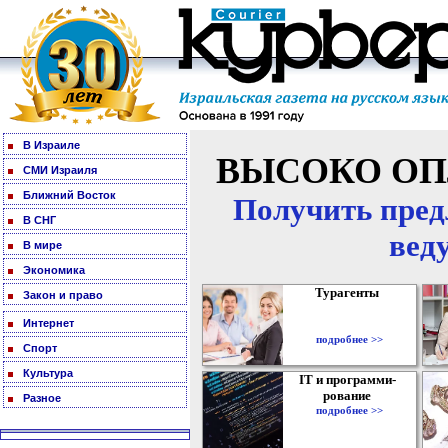
В Израиле
ВЫСОКО ОП
СМИ Израиля
Ближний Восток
Получить пред
В СНГ
вед
В мире
Экономика
Турагенты
Закон и право
Интернет
подробнее >>
Спорт
Культура
IT и программи-
рование
Разное
подробнее >>