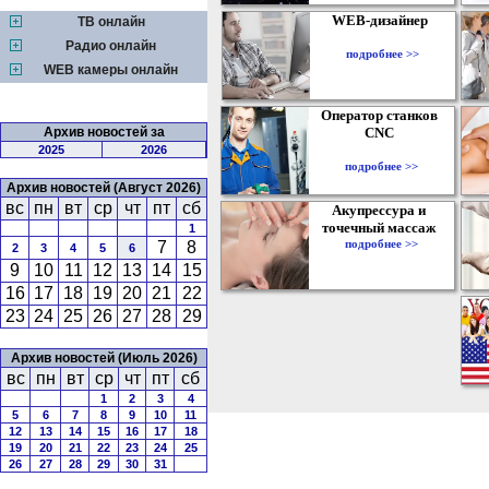
WEB-дизайнер
ТВ онлайн
Радио онлайн
подробнее >>
WEB камеры онлайн
Оператор станков
Архив новостей за
CNC
2025
2026
подробнее >>
Архив новостей (Август 2026)
вс
пн
вт
ср
чт
пт
сб
Акупрессура и
точечный массаж
1
подробнее >>
7
8
2
3
4
5
6
9
10
11
12
13
14
15
16
17
18
19
20
21
22
23
24
25
26
27
28
29
Архив новостей (Июль 2026)
вс
пн
вт
ср
чт
пт
сб
1
2
3
4
5
6
7
8
9
10
11
12
13
14
15
16
17
18
19
20
21
22
23
24
25
26
27
28
29
30
31