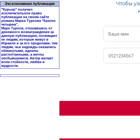
Эксклюзивная публикация
"Курьер" получил
исключительное право
публикации на своем сайте
романа Марка Туркова "
Кратно
четырем
".
Марк Турков, отказавшись от
денежного вознаграждения за
данную публикацию, посвящает
ее людям, которые живут в
Израиле и за его пределами, тем
людям, чьи надежды оказались
обманутыми, идеалы
растоптанными, а мечты
несбывшимися. Автор желает
всем стойкости, любви и
мудрости.