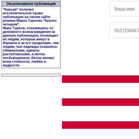
Эксклюзивная публикация
"Курьер" получил
исключительное право
публикации на своем сайте
романа Марка Туркова "
Кратно
четырем
".
Марк Турков, отказавшись от
денежного вознаграждения за
данную публикацию, посвящает
ее людям, которые живут в
Израиле и за его пределами, тем
людям, чьи надежды оказались
обманутыми, идеалы
растоптанными, а мечты
несбывшимися. Автор желает
всем стойкости, любви и
мудрости.