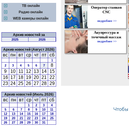
ТВ онлайн
Оператор станков
CNC
Радио онлайн
WEB камеры онлайн
подробнее >>
Акупрессура и
Архив новостей за
точечный массаж
2025
2026
подробнее >>
Архив новостей (Август 2026)
вс
пн
вт
ср
чт
пт
сб
1
8
2
3
4
5
6
7
9
10
11
12
13
14
15
16
17
18
19
20
21
22
23
24
25
26
27
28
29
Архив новостей (Июль 2026)
вс
пн
вт
ср
чт
пт
сб
1
2
3
4
5
6
7
8
9
10
11
12
13
14
15
16
17
18
19
20
21
22
23
24
25
26
27
28
29
30
31