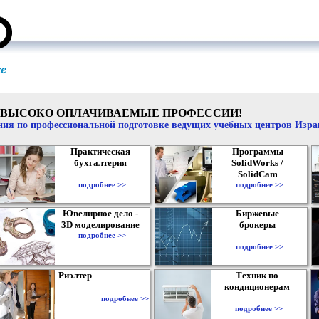
ВЫСОКО ОПЛАЧИВАЕМЫЕ ПРОФЕССИИ!
ия по профессиональной подготовке ведущих учебных центров Изр
Практическая
Программы
бухгалтерия
SolidWorks /
SolidCam
подробнее >>
подробнее >>
Ювелирное дело -
Биржевые
3D моделирование
брокеры
подробнее >>
подробнее >>
Риэлтер
Техник по
кондиционерам
подробнее >>
подробнее >>