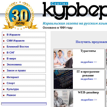
В Израиле
СМИ Израиля
Получить предложен
Ближний Восток
Турагенты
В СНГ
В мире
подробнее >>
Экономика
Закон и право
IT и программи-
рование
Интернет
подробнее >>
Спорт
Культура
WEB-дизайнер
Разное
подробнее >>