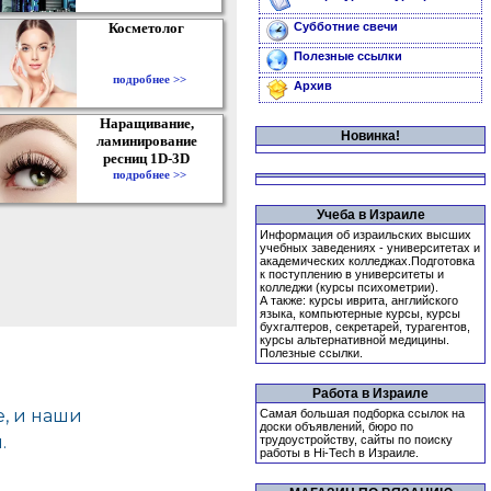
Косметолог
Субботние свечи
Полезные ссылки
подробнее >>
Архив
Наращивание,
Новинка!
ламинирование
ресниц 1D-3D
подробнее >>
Учеба в Израиле
Информация об израильских высших
учебных заведениях - университетах и
академических колледжах.Подготовка
к поступлению в университеты и
колледжи (курсы психометрии).
А также: курсы иврита, английского
языка, компьютерные курсы, курсы
бухгалтеров, секретарей, турагентов,
курсы альтернативной медицины.
Полезные ссылки.
Работа в Израиле
Самая большая подборка ссылок на
доски объявлений, бюро по
трудоустройству, сайты по поиску
работы в Hi-Tech в Израиле.