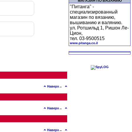
МАГАЗИН ПО ВЯЗАНИЮ
"Питанга" -
специализированный
магазин по вязанию,
вышиванию и валянию.
ул. Ротшильд 1, Ришон Ле-
Цион,
тел. 03-9500515
www.pitanga.co.il
Наверх→
Наверх→
Наверх→