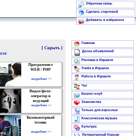
Обратная связь
Сделать стартовой
Добавить в избранное
Главная
[ Скрыть ]
Доска объявлений
аиля
Реклама в Израиле
Программист
Учеба в Израиле
WEB / PHP
Работа в Израиле
подробнее >>
Чат
Видео/фото-
Бизнес-клуб
оператор и
ведущий
Знакомства
подробнее >>
Только для взрослых
Компьютерный
Классическая музыка
техник
Культура
подробнее >>
Литературный Курьер