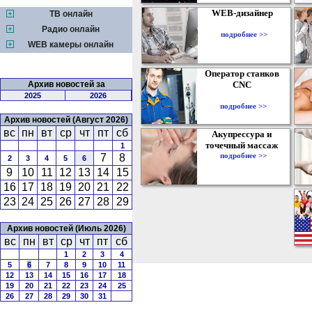
WEB-дизайнер
ТВ онлайн
Радио онлайн
подробнее >>
WEB камеры онлайн
Оператор станков
Архив новостей за
CNC
2025
2026
подробнее >>
Архив новостей (Август 2026)
вс
пн
вт
ср
чт
пт
сб
Акупрессура и
точечный массаж
1
подробнее >>
7
8
2
3
4
5
6
9
10
11
12
13
14
15
16
17
18
19
20
21
22
23
24
25
26
27
28
29
Архив новостей (Июль 2026)
вс
пн
вт
ср
чт
пт
сб
1
2
3
4
5
6
7
8
9
10
11
12
13
14
15
16
17
18
19
20
21
22
23
24
25
26
27
28
29
30
31