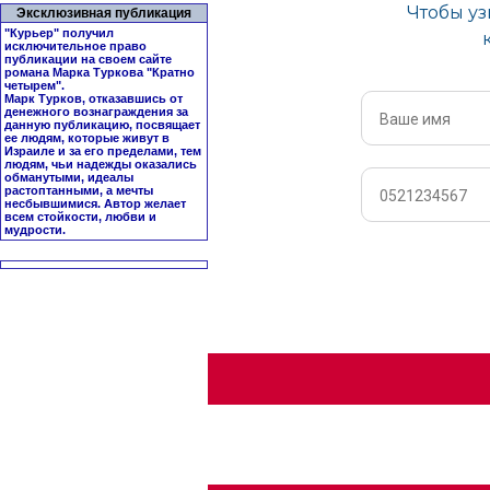
Эксклюзивная публикация
"Курьер" получил
исключительное право
публикации на своем сайте
романа Марка Туркова "
Кратно
четырем
".
Марк Турков, отказавшись от
денежного вознаграждения за
данную публикацию, посвящает
ее людям, которые живут в
Израиле и за его пределами, тем
людям, чьи надежды оказались
обманутыми, идеалы
растоптанными, а мечты
несбывшимися. Автор желает
всем стойкости, любви и
мудрости.