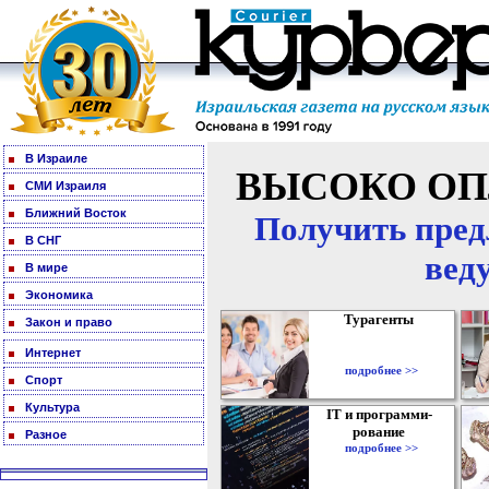
В Израиле
ВЫСОКО ОП
СМИ Израиля
Ближний Восток
Получить пред
В СНГ
вед
В мире
Экономика
Турагенты
Закон и право
Интернет
подробнее >>
Спорт
Культура
IT и программи-
рование
Разное
подробнее >>