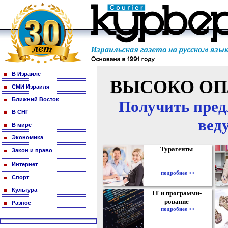
В Израиле
ВЫСОКО ОП
СМИ Израиля
Ближний Восток
Получить пред
В СНГ
вед
В мире
Экономика
Турагенты
Закон и право
Интернет
подробнее >>
Спорт
Культура
IT и программи-
рование
Разное
подробнее >>