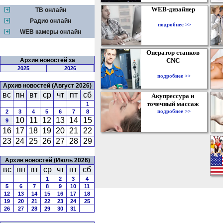
WEB-дизайнер
ТВ онлайн
Радио онлайн
подробнее >>
WEB камеры онлайн
Оператор станков
Архив новостей за
CNC
2025
2026
подробнее >>
Архив новостей (Август 2026)
вс
пн
вт
ср
чт
пт
сб
Акупрессура и
точечный массаж
1
подробнее >>
2
3
4
5
6
7
8
10
11
12
13
14
15
9
16
17
18
19
20
21
22
23
24
25
26
27
28
29
Архив новостей (Июль 2026)
вс
пн
вт
ср
чт
пт
сб
1
2
3
4
5
6
7
8
9
10
11
12
13
14
15
16
17
18
19
20
21
22
23
24
25
26
27
28
29
30
31