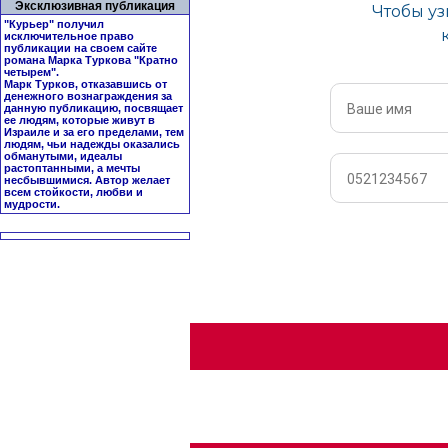
Эксклюзивная публикация
"Курьер" получил
исключительное право
публикации на своем сайте
романа Марка Туркова "
Кратно
четырем
".
Марк Турков, отказавшись от
денежного вознаграждения за
данную публикацию, посвящает
ее людям, которые живут в
Израиле и за его пределами, тем
людям, чьи надежды оказались
обманутыми, идеалы
растоптанными, а мечты
несбывшимися. Автор желает
всем стойкости, любви и
мудрости.