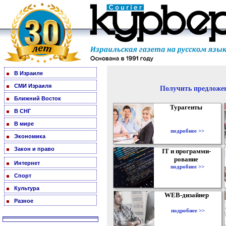
В Израиле
СМИ Израиля
Получить предложен
Ближний Восток
Турагенты
В СНГ
В мире
подробнее >>
Экономика
Закон и право
IT и программи-
рование
Интернет
подробнее >>
Спорт
Культура
WEB-дизайнер
Разное
подробнее >>