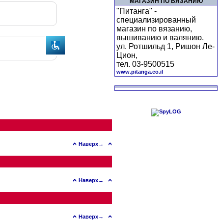
МАГАЗИН ПО ВЯЗАНИЮ
"Питанга" -
специализированный
магазин по вязанию,
вышиванию и валянию.
ул. Ротшильд 1, Ришон Ле-
Цион,
тел. 03-9500515
www.pitanga.co.il
Наверх→
Наверх→
Наверх→