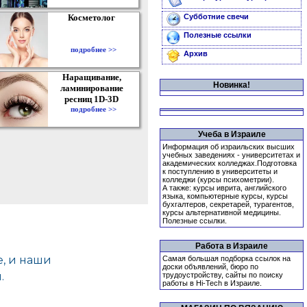
Косметолог
Субботние свечи
Полезные ссылки
подробнее >>
Архив
Наращивание,
Новинка!
ламинирование
ресниц 1D-3D
подробнее >>
Учеба в Израиле
Информация об израильских высших
учебных заведениях - университетах и
академических колледжах.Подготовка
к поступлению в университеты и
колледжи (курсы психометрии).
А также: курсы иврита, английского
языка, компьютерные курсы, курсы
бухгалтеров, секретарей, турагентов,
курсы альтернативной медицины.
Полезные ссылки.
Работа в Израиле
Самая большая подборка ссылок на
доски объявлений, бюро по
трудоустройству, сайты по поиску
работы в Hi-Tech в Израиле.