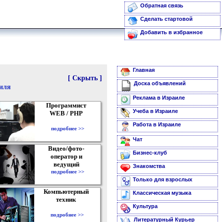
Обратная связь
Сделать стартовой
Добавить в избранное
Главная
[ Скрыть ]
Доска объявлений
аиля
Реклама в Израиле
Программист
Учеба в Израиле
WEB / PHP
Работа в Израиле
подробнее >>
Чат
Видео/фото-
Бизнес-клуб
оператор и
ведущий
Знакомства
подробнее >>
Только для взрослых
Компьютерный
Классическая музыка
техник
Культура
подробнее >>
Литературный Курьер