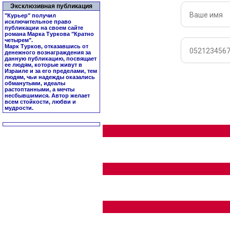
Эксклюзивная публикация
"Курьер" получил
исключительное право
публикации на своем сайте
романа Марка Туркова "
Кратно
четырем
".
Марк Турков, отказавшись от
денежного вознаграждения за
данную публикацию, посвящает
ее людям, которые живут в
Израиле и за его пределами, тем
людям, чьи надежды оказались
обманутыми, идеалы
растоптанными, а мечты
несбывшимися. Автор желает
всем стойкости, любви и
мудрости.