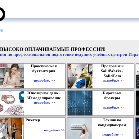
ВЫСОКО ОПЛАЧИВАЕМЫЕ ПРОФЕССИИ!
ия по профессиональной подготовке ведущих учебных центров Изр
Практическая
Программы
бухгалтерия
SolidWorks /
SolidCam
подробнее >>
подробнее >>
Ювелирное дело -
Биржевые
3D моделирование
брокеры
подробнее >>
подробнее >>
Риэлтер
Техник по
кондиционерам
подробнее >>
подробнее >>