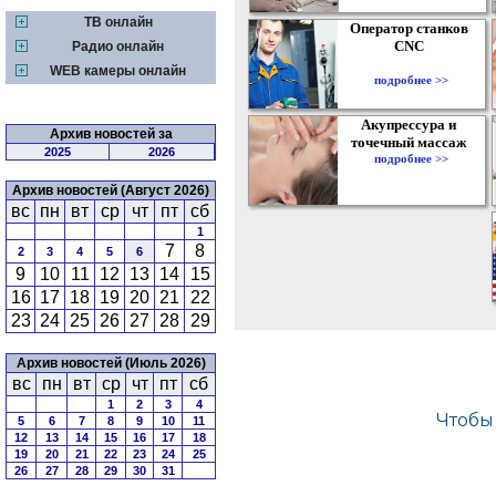
ТВ онлайн
Оператор станков
CNC
Радио онлайн
WEB камеры онлайн
подробнее >>
Акупрессура и
Архив новостей за
точечный массаж
2025
2026
подробнее >>
Архив новостей (Август 2026)
вс
пн
вт
ср
чт
пт
сб
1
7
8
2
3
4
5
6
9
10
11
12
13
14
15
16
17
18
19
20
21
22
23
24
25
26
27
28
29
Архив новостей (Июль 2026)
вс
пн
вт
ср
чт
пт
сб
1
2
3
4
5
6
7
8
9
10
11
12
13
14
15
16
17
18
19
20
21
22
23
24
25
26
27
28
29
30
31