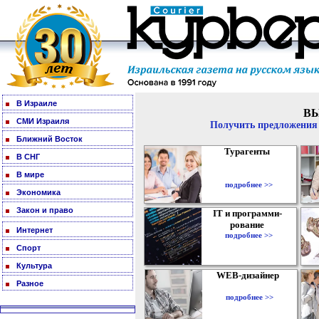
В Израиле
В
СМИ Израиля
Получить предложения 
Ближний Восток
Турагенты
В СНГ
В мире
подробнее >>
Экономика
Закон и право
IT и программи-
рование
Интернет
подробнее >>
Спорт
Культура
WEB-дизайнер
Разное
подробнее >>