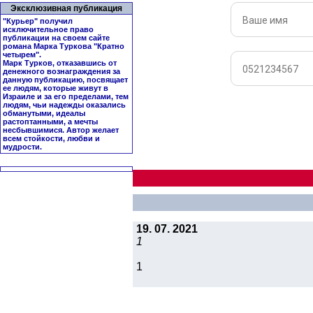
Эксклюзивная публикация
"Курьер" получил
исключительное право
публикации на своем сайте
романа Марка Туркова "
Кратно
четырем
".
Марк Турков, отказавшись от
денежного вознаграждения за
данную публикацию, посвящает
ее людям, которые живут в
Израиле и за его пределами, тем
людям, чьи надежды оказались
обманутыми, идеалы
растоптанными, а мечты
несбывшимися. Автор желает
всем стойкости, любви и
мудрости.
19. 07. 2021
1
1