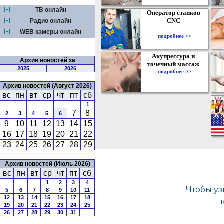
ТВ онлайн
Оператор станков
CNC
Радио онлайн
WEB камеры онлайн
подробнее >>
Акупрессура и
Архив новостей за
точечный массаж
2025
2026
подробнее >>
Архив новостей (Август 2026)
вс
пн
вт
ср
чт
пт
сб
1
7
8
2
3
4
5
6
9
10
11
12
13
14
15
16
17
18
19
20
21
22
23
24
25
26
27
28
29
Архив новостей (Июль 2026)
вс
пн
вт
ср
чт
пт
сб
1
2
3
4
5
6
7
8
9
10
11
12
13
14
15
16
17
18
19
20
21
22
23
24
25
26
27
28
29
30
31