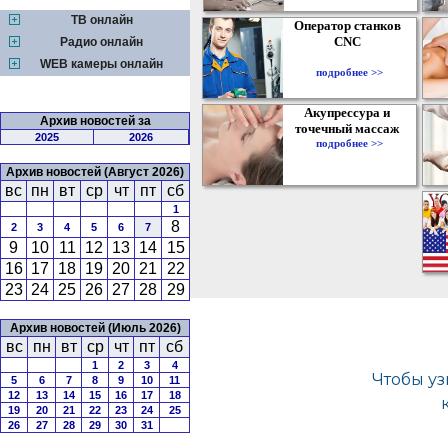
ТВ онлайн
Оператор станков
CNC
Радио онлайн
WEB камеры онлайн
подробнее >>
Акупрессура и
Архив новостей за
точечный массаж
2025
2026
подробнее >>
Архив новостей (Август 2026)
вс
пн
вт
ср
чт
пт
сб
1
8
2
3
4
5
6
7
9
10
11
12
13
14
15
16
17
18
19
20
21
22
23
24
25
26
27
28
29
Архив новостей (Июль 2026)
вс
пн
вт
ср
чт
пт
сб
1
2
3
4
5
6
7
8
9
10
11
12
13
14
15
16
17
18
19
20
21
22
23
24
25
26
27
28
29
30
31