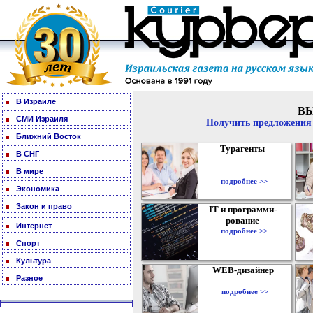
В Израиле
В
СМИ Израиля
Получить предложения 
Ближний Восток
Турагенты
В СНГ
В мире
подробнее >>
Экономика
Закон и право
IT и программи-
рование
Интернет
подробнее >>
Спорт
Культура
WEB-дизайнер
Разное
подробнее >>