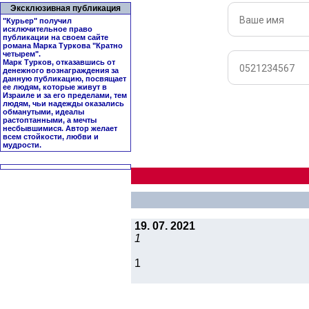
Эксклюзивная публикация
"Курьер" получил
исключительное право
публикации на своем сайте
романа Марка Туркова "
Кратно
четырем
".
Марк Турков, отказавшись от
денежного вознаграждения за
данную публикацию, посвящает
ее людям, которые живут в
Израиле и за его пределами, тем
людям, чьи надежды оказались
обманутыми, идеалы
растоптанными, а мечты
несбывшимися. Автор желает
всем стойкости, любви и
мудрости.
19. 07. 2021
1
1