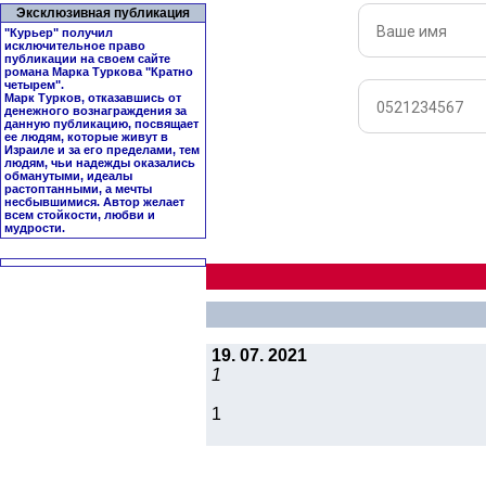
Эксклюзивная публикация
"Курьер" получил
исключительное право
публикации на своем сайте
романа Марка Туркова "
Кратно
четырем
".
Марк Турков, отказавшись от
денежного вознаграждения за
данную публикацию, посвящает
ее людям, которые живут в
Израиле и за его пределами, тем
людям, чьи надежды оказались
обманутыми, идеалы
растоптанными, а мечты
несбывшимися. Автор желает
всем стойкости, любви и
мудрости.
19. 07. 2021
1
1