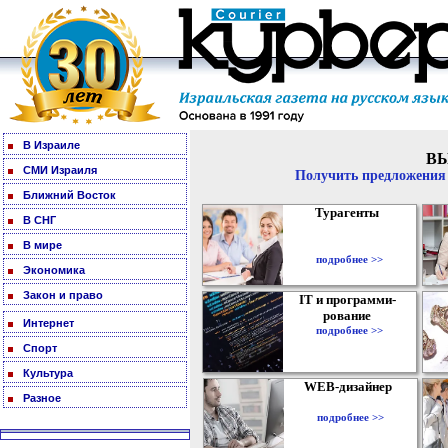
В Израиле
В
СМИ Израиля
Получить предложения 
Ближний Восток
Турагенты
В СНГ
В мире
подробнее >>
Экономика
Закон и право
IT и программи-
рование
Интернет
подробнее >>
Спорт
Культура
WEB-дизайнер
Разное
подробнее >>