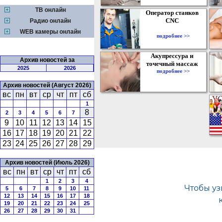
ТВ онлайн
Оператор станков
CNC
Радио онлайн
WEB камеры онлайн
подробнее >>
Акупрессура и
Архив новостей за
точечный массаж
2025
2026
подробнее >>
Архив новостей (Август 2026)
вс
пн
вт
ср
чт
пт
сб
1
8
2
3
4
5
6
7
9
10
11
12
13
14
15
16
17
18
19
20
21
22
23
24
25
26
27
28
29
Архив новостей (Июль 2026)
вс
пн
вт
ср
чт
пт
сб
1
2
3
4
5
6
7
8
9
10
11
12
13
14
15
16
17
18
19
20
21
22
23
24
25
26
27
28
29
30
31