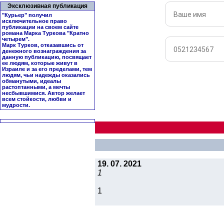
Эксклюзивная публикация
"Курьер" получил
исключительное право
публикации на своем сайте
романа Марка Туркова "
Кратно
четырем
".
Марк Турков, отказавшись от
денежного вознаграждения за
данную публикацию, посвящает
ее людям, которые живут в
Израиле и за его пределами, тем
людям, чьи надежды оказались
обманутыми, идеалы
растоптанными, а мечты
несбывшимися. Автор желает
всем стойкости, любви и
мудрости.
19. 07. 2021
1
1