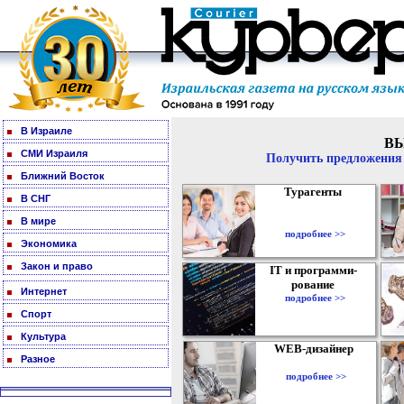
В Израиле
В
СМИ Израиля
Получить предложения 
Ближний Восток
Турагенты
В СНГ
В мире
подробнее >>
Экономика
Закон и право
IT и программи-
рование
Интернет
подробнее >>
Спорт
Культура
WEB-дизайнер
Разное
подробнее >>