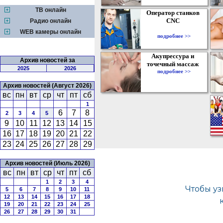
ТВ онлайн
Оператор станков
CNC
Радио онлайн
WEB камеры онлайн
подробнее >>
Акупрессура и
Архив новостей за
точечный массаж
2025
2026
подробнее >>
Архив новостей (Август 2026)
вс
пн
вт
ср
чт
пт
сб
1
6
7
8
2
3
4
5
9
10
11
12
13
14
15
16
17
18
19
20
21
22
23
24
25
26
27
28
29
Архив новостей (Июль 2026)
вс
пн
вт
ср
чт
пт
сб
1
2
3
4
5
6
7
8
9
10
11
12
13
14
15
16
17
18
19
20
21
22
23
24
25
26
27
28
29
30
31