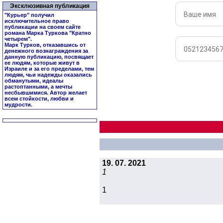
Эксклюзивная публикация
"Курьер" получил
исключительное право
публикации на своем сайте
романа Марка Туркова "
Кратно
четырем
".
Марк Турков, отказавшись от
денежного вознаграждения за
данную публикацию, посвящает
ее людям, которые живут в
Израиле и за его пределами, тем
людям, чьи надежды оказались
обманутыми, идеалы
растоптанными, а мечты
несбывшимися. Автор желает
всем стойкости, любви и
мудрости.
19. 07. 2021
1
1