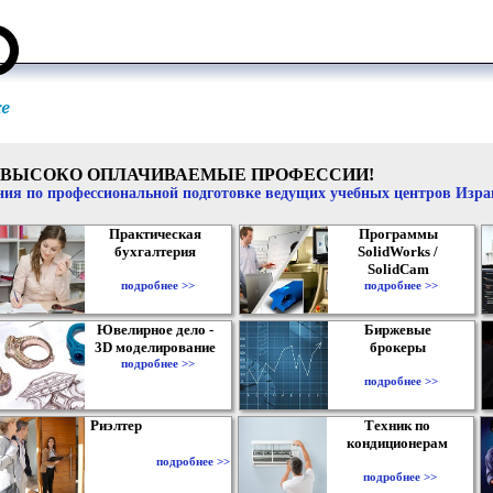
ВЫСОКО ОПЛАЧИВАЕМЫЕ ПРОФЕССИИ!
ия по профессиональной подготовке ведущих учебных центров Изр
Практическая
Программы
бухгалтерия
SolidWorks /
SolidCam
подробнее >>
подробнее >>
Ювелирное дело -
Биржевые
3D моделирование
брокеры
подробнее >>
подробнее >>
Риэлтер
Техник по
кондиционерам
подробнее >>
подробнее >>