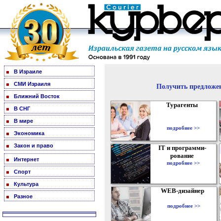
В Израиле
СМИ Израиля
Получить предложен
Ближний Восток
Турагенты
В СНГ
В мире
подробнее >>
Экономика
Закон и право
IT и программи-
рование
Интернет
подробнее >>
Спорт
Культура
WEB-дизайнер
Разное
подробнее >>