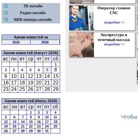
ТВ онлайн
Оператор станков
CNC
Радио онлайн
WEB камеры онлайн
подробнее >>
Акупрессура и
Архив новостей за
точечный массаж
2025
2026
подробнее >>
Архив новостей (Август 2026)
вс
пн
вт
ср
чт
пт
сб
1
8
2
3
4
5
6
7
9
10
11
12
13
14
15
16
17
18
19
20
21
22
23
24
25
26
27
28
29
Архив новостей (Июль 2026)
вс
пн
вт
ср
чт
пт
сб
1
2
3
4
5
6
7
8
9
10
11
12
13
14
15
16
17
18
19
20
21
22
23
24
25
26
27
28
29
30
31