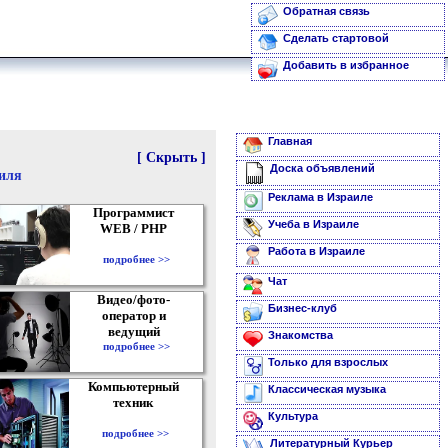
Обратная связь
Сделать стартовой
Добавить в избранное
Главная
[ Скрыть ]
Доска объявлений
аиля
Реклама в Израиле
Программист
Учеба в Израиле
WEB / PHP
Работа в Израиле
подробнее >>
Чат
Видео/фото-
Бизнес-клуб
оператор и
ведущий
Знакомства
подробнее >>
Только для взрослых
Компьютерный
Классическая музыка
техник
Культура
подробнее >>
Литературный Курьер