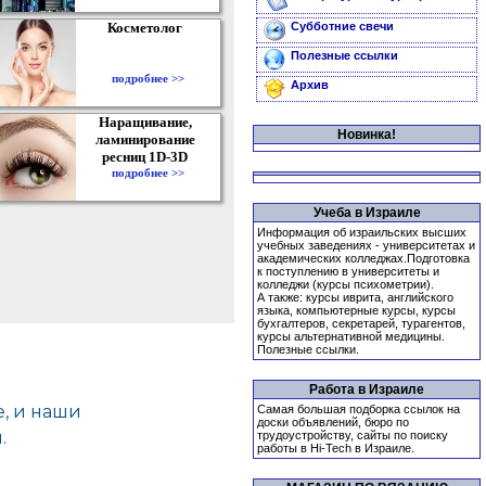
Косметолог
Субботние свечи
Полезные ссылки
подробнее >>
Архив
Наращивание,
Новинка!
ламинирование
ресниц 1D-3D
подробнее >>
Учеба в Израиле
Информация об израильских высших
учебных заведениях - университетах и
академических колледжах.Подготовка
к поступлению в университеты и
колледжи (курсы психометрии).
А также: курсы иврита, английского
языка, компьютерные курсы, курсы
бухгалтеров, секретарей, турагентов,
курсы альтернативной медицины.
Полезные ссылки.
Работа в Израиле
Самая большая подборка ссылок на
доски объявлений, бюро по
трудоустройству, сайты по поиску
работы в Hi-Tech в Израиле.