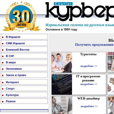
В Израиле
В
СМИ Израиля
Получить предложения 
Ближний Восток
Турагенты
В СНГ
В мире
подробнее >>
Экономика
Закон и право
IT и программи-
рование
Интернет
подробнее >>
Спорт
Культура
WEB-дизайнер
Разное
подробнее >>