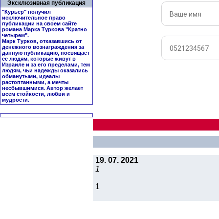
Эксклюзивная публикация
"Курьер" получил
исключительное право
публикации на своем сайте
романа Марка Туркова "
Кратно
четырем
".
Марк Турков, отказавшись от
денежного вознаграждения за
данную публикацию, посвящает
ее людям, которые живут в
Израиле и за его пределами, тем
людям, чьи надежды оказались
обманутыми, идеалы
растоптанными, а мечты
несбывшимися. Автор желает
всем стойкости, любви и
мудрости.
19. 07. 2021
1
1