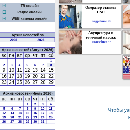
ТВ онлайн
Оператор станков
CNC
Радио онлайн
WEB камеры онлайн
подробнее >>
Акупрессура и
Архив новостей за
точечный массаж
2025
2026
подробнее >>
Архив новостей (Август 2026)
вс
пн
вт
ср
чт
пт
сб
1
2
3
4
5
6
7
8
9
10
11
12
13
14
15
16
17
18
19
20
21
22
23
24
25
26
27
28
29
Архив новостей (Июль 2026)
вс
пн
вт
ср
чт
пт
сб
1
2
3
4
5
6
7
8
9
10
11
12
13
14
15
16
17
18
19
20
21
22
23
24
25
26
27
28
29
30
31