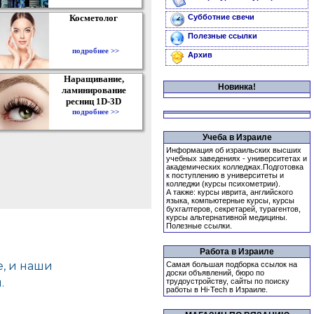
Косметолог
Субботние свечи
Полезные ссылки
подробнее >>
Архив
Наращивание,
Новинка!
ламинирование
ресниц 1D-3D
подробнее >>
Учеба в Израиле
Информация об израильских высших
учебных заведениях - университетах и
академических колледжах.Подготовка
к поступлению в университеты и
колледжи (курсы психометрии).
А также: курсы иврита, английского
языка, компьютерные курсы, курсы
бухгалтеров, секретарей, турагентов,
курсы альтернативной медицины.
Полезные ссылки.
Работа в Израиле
Самая большая подборка ссылок на
доски объявлений, бюро по
трудоустройству, сайты по поиску
работы в Hi-Tech в Израиле.