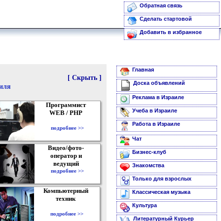
Обратная связь
Сделать стартовой
Добавить в избранное
Главная
[ Скрыть ]
Доска объявлений
аиля
Реклама в Израиле
Программист
Учеба в Израиле
WEB / PHP
Работа в Израиле
подробнее >>
Чат
Видео/фото-
Бизнес-клуб
оператор и
ведущий
Знакомства
подробнее >>
Только для взрослых
Компьютерный
Классическая музыка
техник
Культура
подробнее >>
Литературный Курьер