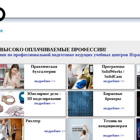
ВЫСОКО ОПЛАЧИВАЕМЫЕ ПРОФЕССИИ!
ия по профессиональной подготовке ведущих учебных центров Изр
Практическая
Программы
бухгалтерия
SolidWorks /
SolidCam
подробнее >>
подробнее >>
Ювелирное дело -
Биржевые
3D моделирование
брокеры
подробнее >>
подробнее >>
Риэлтер
Техник по
кондиционерам
подробнее >>
подробнее >>