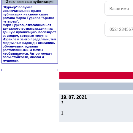
Эксклюзивная публикация
"Курьер" получил
исключительное право
публикации на своем сайте
романа Марка Туркова "
Кратно
четырем
".
Марк Турков, отказавшись от
денежного вознаграждения за
данную публикацию, посвящает
ее людям, которые живут в
Израиле и за его пределами, тем
людям, чьи надежды оказались
обманутыми, идеалы
растоптанными, а мечты
несбывшимися. Автор желает
всем стойкости, любви и
мудрости.
19. 07. 2021
1
1