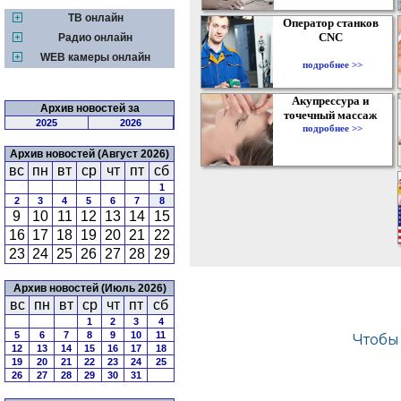
ТВ онлайн
Оператор станков
CNC
Радио онлайн
WEB камеры онлайн
подробнее >>
Акупрессура и
Архив новостей за
точечный массаж
2025
2026
подробнее >>
Архив новостей (Август 2026)
вс
пн
вт
ср
чт
пт
сб
1
2
3
4
5
6
7
8
9
10
11
12
13
14
15
16
17
18
19
20
21
22
23
24
25
26
27
28
29
Архив новостей (Июль 2026)
вс
пн
вт
ср
чт
пт
сб
1
2
3
4
5
6
7
8
9
10
11
12
13
14
15
16
17
18
19
20
21
22
23
24
25
26
27
28
29
30
31