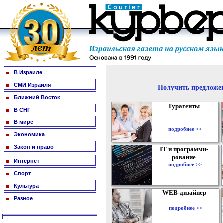
В Израиле
СМИ Израиля
Получить предложен
Ближний Восток
Турагенты
В СНГ
В мире
подробнее >>
Экономика
Закон и право
IT и программи-
рование
Интернет
подробнее >>
Спорт
Культура
WEB-дизайнер
Разное
подробнее >>