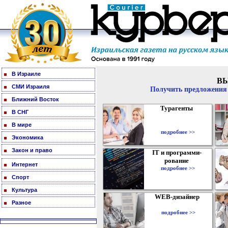
В Израиле
В
СМИ Израиля
Получить предложения 
Ближний Восток
Турагенты
В СНГ
В мире
подробнее >>
Экономика
Закон и право
IT и программи-
рование
Интернет
подробнее >>
Спорт
Культура
WEB-дизайнер
Разное
подробнее >>