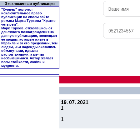
Эксклюзивная публикация
"Курьер" получил
исключительное право
публикации на своем сайте
романа Марка Туркова "
Кратно
четырем
".
Марк Турков, отказавшись от
денежного вознаграждения за
данную публикацию, посвящает
ее людям, которые живут в
Израиле и за его пределами, тем
людям, чьи надежды оказались
обманутыми, идеалы
растоптанными, а мечты
несбывшимися. Автор желает
всем стойкости, любви и
мудрости.
19. 07. 2021
1
1