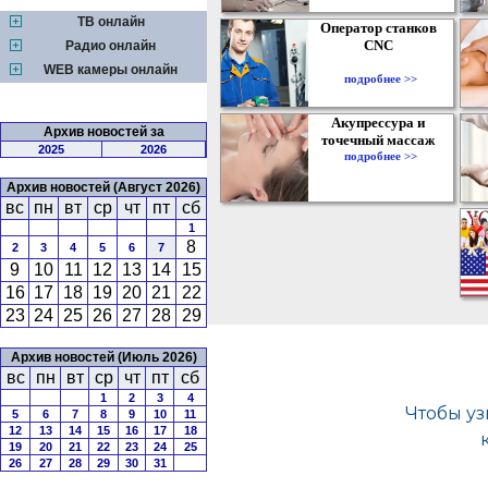
ТВ онлайн
Оператор станков
CNC
Радио онлайн
WEB камеры онлайн
подробнее >>
Акупрессура и
Архив новостей за
точечный массаж
2025
2026
подробнее >>
Архив новостей (Август 2026)
вс
пн
вт
ср
чт
пт
сб
1
8
2
3
4
5
6
7
9
10
11
12
13
14
15
16
17
18
19
20
21
22
23
24
25
26
27
28
29
Архив новостей (Июль 2026)
вс
пн
вт
ср
чт
пт
сб
1
2
3
4
5
6
7
8
9
10
11
12
13
14
15
16
17
18
19
20
21
22
23
24
25
26
27
28
29
30
31