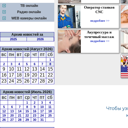
ТВ онлайн
Оператор станков
CNC
Радио онлайн
WEB камеры онлайн
подробнее >>
Акупрессура и
Архив новостей за
точечный массаж
2025
2026
подробнее >>
Архив новостей (Август 2026)
вс
пн
вт
ср
чт
пт
сб
1
2
3
4
5
6
7
8
9
10
11
12
13
14
15
16
17
18
19
20
21
22
23
24
25
26
27
28
29
Архив новостей (Июль 2026)
вс
пн
вт
ср
чт
пт
сб
1
2
3
4
5
6
7
8
9
10
11
12
13
14
15
16
17
18
19
20
21
22
23
24
25
26
27
28
29
30
31