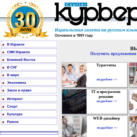
В Израиле
В
СМИ Израиля
Получить предложения 
Ближний Восток
Турагенты
В СНГ
В мире
подробнее >>
Экономика
Закон и право
IT и программи-
рование
Интернет
подробнее >>
Спорт
Культура
WEB-дизайнер
Разное
подробнее >>