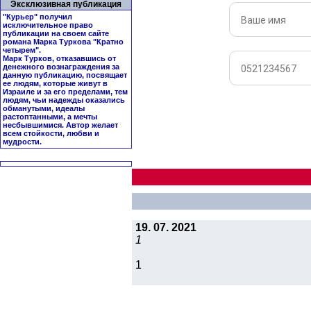
Эксклюзивная публикация
"Курьер" получил
исключительное право
публикации на своем сайте
романа Марка Туркова "
Кратно
четырем
".
Марк Турков, отказавшись от
денежного вознаграждения за
данную публикацию, посвящает
ее людям, которые живут в
Израиле и за его пределами, тем
людям, чьи надежды оказались
обманутыми, идеалы
растоптанными, а мечты
несбывшимися. Автор желает
всем стойкости, любви и
мудрости.
19. 07. 2021
1
1