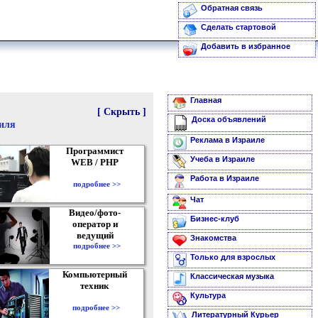
Обратная связь
Сделать стартовой
Добавить в избранное
Главная
[ Скрыть ]
Доска объявлений
аиля
Реклама в Израиле
Программист
Учеба в Израиле
WEB / PHP
Работа в Израиле
подробнее >>
Чат
Видео/фото-
Бизнес-клуб
оператор и
ведущий
Знакомства
подробнее >>
Только для взрослых
Компьютерный
Классическая музыка
техник
Культура
подробнее >>
Литературный Курьер