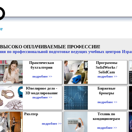
ВЫСОКО ОПЛАЧИВАЕМЫЕ ПРОФЕССИИ!
ия по профессиональной подготовке ведущих учебных центров Изр
Практическая
Программы
бухгалтерия
SolidWorks /
SolidCam
подробнее >>
подробнее >>
Ювелирное дело -
Биржевые
3D моделирование
брокеры
подробнее >>
подробнее >>
Риэлтер
Техник по
кондиционерам
подробнее >>
подробнее >>