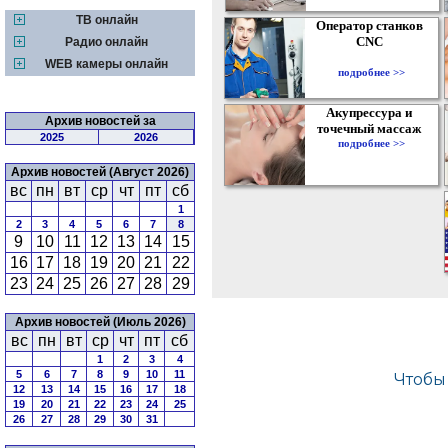
ТВ онлайн
Оператор станков
CNC
Радио онлайн
WEB камеры онлайн
подробнее >>
Акупрессура и
Архив новостей за
точечный массаж
2025
2026
подробнее >>
Архив новостей (Август 2026)
вс
пн
вт
ср
чт
пт
сб
1
2
3
4
5
6
7
8
9
10
11
12
13
14
15
16
17
18
19
20
21
22
23
24
25
26
27
28
29
Архив новостей (Июль 2026)
вс
пн
вт
ср
чт
пт
сб
1
2
3
4
5
6
7
8
9
10
11
12
13
14
15
16
17
18
19
20
21
22
23
24
25
26
27
28
29
30
31