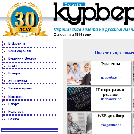
В Израиле
СМИ Израиля
Получить предложен
Ближний Восток
Турагенты
В СНГ
В мире
подробнее >>
Экономика
Закон и право
IT и программи-
рование
Интернет
подробнее >>
Спорт
Культура
WEB-дизайнер
Разное
подробнее >>