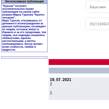
Эксклюзивная публикация
"Курьер" получил
исключительное право
публикации на своем сайте
романа Марка Туркова "
Кратно
четырем
".
Марк Турков, отказавшись от
денежного вознаграждения за
данную публикацию, посвящает
ее людям, которые живут в
Израиле и за его пределами, тем
людям, чьи надежды оказались
обманутыми, идеалы
растоптанными, а мечты
несбывшимися. Автор желает
всем стойкости, любви и
мудрости.
19. 07. 2021
1
1