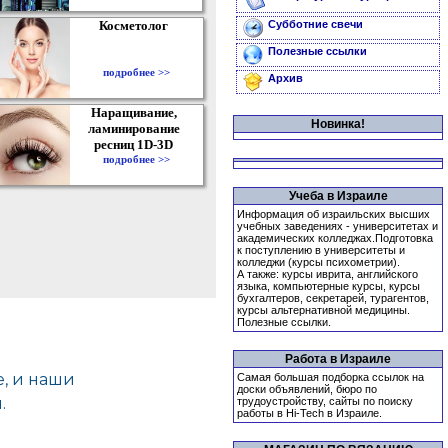
Косметолог
Субботние свечи
Полезные ссылки
подробнее >>
Архив
Наращивание,
Новинка!
ламинирование
ресниц 1D-3D
подробнее >>
Учеба в Израиле
Информация об израильских высших
учебных заведениях - университетах и
академических колледжах.Подготовка
к поступлению в университеты и
колледжи (курсы психометрии).
А также: курсы иврита, английского
языка, компьютерные курсы, курсы
бухгалтеров, секретарей, турагентов,
курсы альтернативной медицины.
Полезные ссылки.
Работа в Израиле
Самая большая подборка ссылок на
доски объявлений, бюро по
трудоустройству, сайты по поиску
работы в Hi-Tech в Израиле.