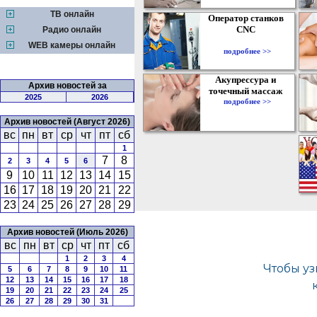
ТВ онлайн
Оператор станков
CNC
Радио онлайн
WEB камеры онлайн
подробнее >>
Акупрессура и
Архив новостей за
точечный массаж
2025
2026
подробнее >>
Архив новостей (Август 2026)
вс
пн
вт
ср
чт
пт
сб
1
7
8
2
3
4
5
6
9
10
11
12
13
14
15
16
17
18
19
20
21
22
23
24
25
26
27
28
29
Архив новостей (Июль 2026)
вс
пн
вт
ср
чт
пт
сб
1
2
3
4
5
6
7
8
9
10
11
12
13
14
15
16
17
18
19
20
21
22
23
24
25
26
27
28
29
30
31