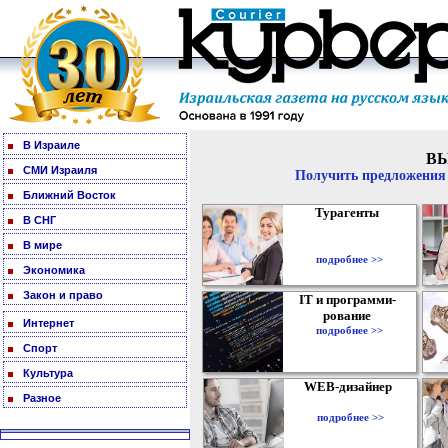
В Израиле
В
СМИ Израиля
Получить предложения 
Ближний Восток
Турагенты
В СНГ
В мире
подробнее >>
Экономика
Закон и право
IT и программи-
рование
Интернет
подробнее >>
Спорт
Культура
WEB-дизайнер
Разное
подробнее >>