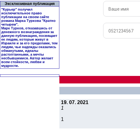
Эксклюзивная публикация
"Курьер" получил
исключительное право
публикации на своем сайте
романа Марка Туркова "
Кратно
четырем
".
Марк Турков, отказавшись от
денежного вознаграждения за
данную публикацию, посвящает
ее людям, которые живут в
Израиле и за его пределами, тем
людям, чьи надежды оказались
обманутыми, идеалы
растоптанными, а мечты
несбывшимися. Автор желает
всем стойкости, любви и
мудрости.
19. 07. 2021
1
1