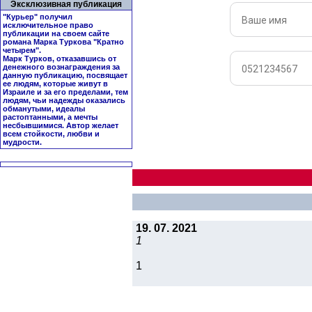
Эксклюзивная публикация
"Курьер" получил
исключительное право
публикации на своем сайте
романа Марка Туркова "
Кратно
четырем
".
Марк Турков, отказавшись от
денежного вознаграждения за
данную публикацию, посвящает
ее людям, которые живут в
Израиле и за его пределами, тем
людям, чьи надежды оказались
обманутыми, идеалы
растоптанными, а мечты
несбывшимися. Автор желает
всем стойкости, любви и
мудрости.
19. 07. 2021
1
1