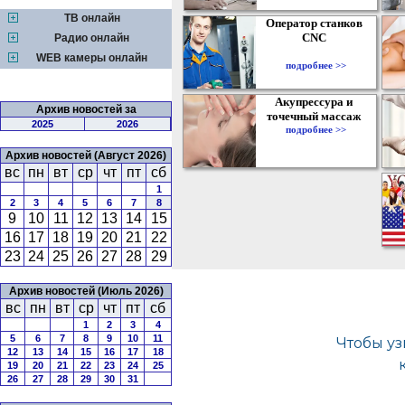
ТВ онлайн
Оператор станков
CNC
Радио онлайн
WEB камеры онлайн
подробнее >>
Акупрессура и
Архив новостей за
точечный массаж
2025
2026
подробнее >>
Архив новостей (Август 2026)
вс
пн
вт
ср
чт
пт
сб
1
2
3
4
5
6
7
8
9
10
11
12
13
14
15
16
17
18
19
20
21
22
23
24
25
26
27
28
29
Архив новостей (Июль 2026)
вс
пн
вт
ср
чт
пт
сб
1
2
3
4
5
6
7
8
9
10
11
12
13
14
15
16
17
18
19
20
21
22
23
24
25
26
27
28
29
30
31