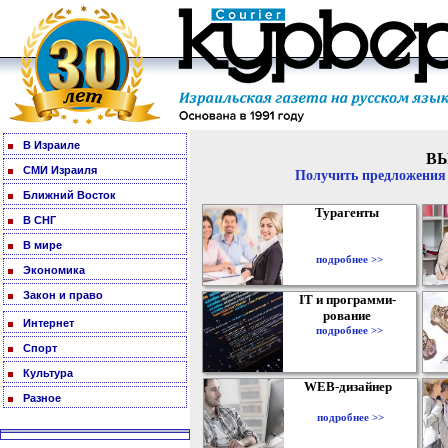
В Израиле
В
СМИ Израиля
Получить предложения 
Ближний Восток
Турагенты
В СНГ
В мире
подробнее >>
Экономика
Закон и право
IT и программи-
рование
Интернет
подробнее >>
Спорт
Культура
WEB-дизайнер
Разное
подробнее >>