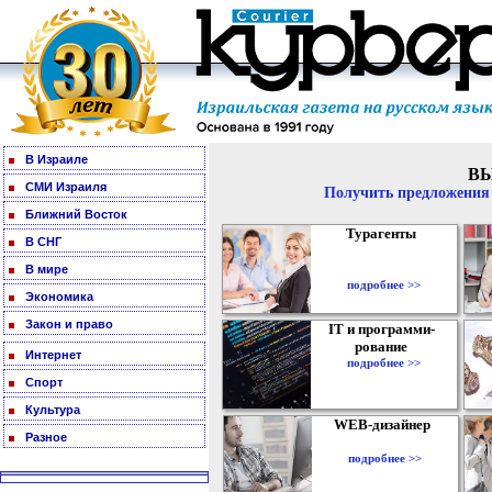
В Израиле
В
СМИ Израиля
Получить предложения 
Ближний Восток
Турагенты
В СНГ
В мире
подробнее >>
Экономика
Закон и право
IT и программи-
рование
Интернет
подробнее >>
Спорт
Культура
WEB-дизайнер
Разное
подробнее >>