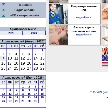
ТВ онлайн
Оператор станков
CNC
Радио онлайн
WEB камеры онлайн
подробнее >>
Акупрессура и
Архив новостей за
точечный массаж
2025
2026
подробнее >>
Архив новостей (Август 2026)
вс
пн
вт
ср
чт
пт
сб
1
2
3
4
5
6
7
8
10
11
12
13
14
15
9
16
17
18
19
20
21
22
23
24
25
26
27
28
29
Архив новостей (Июль 2026)
вс
пн
вт
ср
чт
пт
сб
1
2
3
4
5
6
7
8
9
10
11
12
13
14
15
16
17
18
19
20
21
22
23
24
25
26
27
28
29
30
31