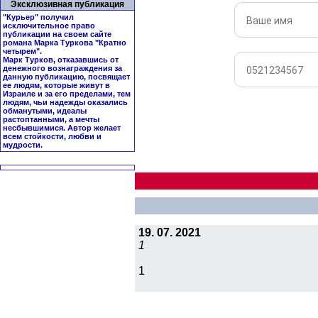
Эксклюзивная публикация
"Курьер" получил
исключительное право
публикации на своем сайте
романа Марка Туркова "
Кратно
четырем
".
Марк Турков, отказавшись от
денежного вознаграждения за
данную публикацию, посвящает
ее людям, которые живут в
Израиле и за его пределами, тем
людям, чьи надежды оказались
обманутыми, идеалы
растоптанными, а мечты
несбывшимися. Автор желает
всем стойкости, любви и
мудрости.
19. 07. 2021
1
1