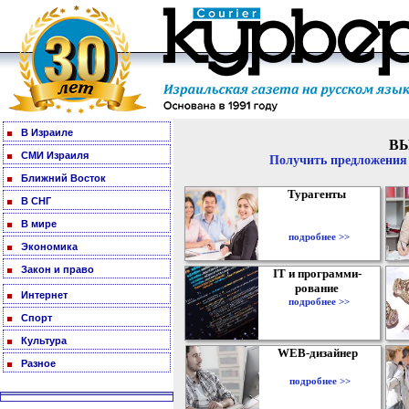
В Израиле
В
СМИ Израиля
Получить предложения 
Ближний Восток
Турагенты
В СНГ
В мире
подробнее >>
Экономика
Закон и право
IT и программи-
рование
Интернет
подробнее >>
Спорт
Культура
WEB-дизайнер
Разное
подробнее >>