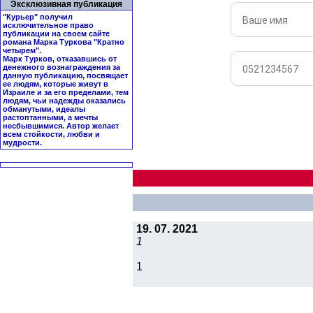
Эксклюзивная публикация
"Курьер" получил
исключительное право
публикации на своем сайте
романа Марка Туркова "
Кратно
четырем
".
Марк Турков, отказавшись от
денежного вознаграждения за
данную публикацию, посвящает
ее людям, которые живут в
Израиле и за его пределами, тем
людям, чьи надежды оказались
обманутыми, идеалы
растоптанными, а мечты
несбывшимися. Автор желает
всем стойкости, любви и
мудрости.
19. 07. 2021
1
1