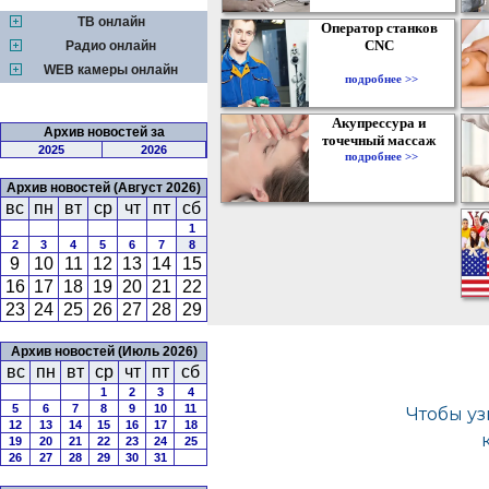
ТВ онлайн
Оператор станков
CNC
Радио онлайн
WEB камеры онлайн
подробнее >>
Акупрессура и
Архив новостей за
точечный массаж
2025
2026
подробнее >>
Архив новостей (Август 2026)
вс
пн
вт
ср
чт
пт
сб
1
2
3
4
5
6
7
8
9
10
11
12
13
14
15
16
17
18
19
20
21
22
23
24
25
26
27
28
29
Архив новостей (Июль 2026)
вс
пн
вт
ср
чт
пт
сб
1
2
3
4
5
6
7
8
9
10
11
12
13
14
15
16
17
18
19
20
21
22
23
24
25
26
27
28
29
30
31