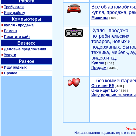
Работа
Все об автомобилях
Требуются
купля, продажа, ре
Ищу работу
Машины
[ 698 ]
Компьютеры
Купля - продажа
Купля - продажа
Ремонт
потребительских
Посетите сайт
товаров, новых и
Бизнесс
подержаных. Быто
Деловые предложения
техника, мебель, ау
Услуги
видео,и т.д.
Разное
Куплю
[ 468 ]
Ищу родных
Продам
[ 3382 ]
Прочее
... без комментарие
Он ищет Её
[ 460 ]
Она ищет Его
[ 444 ]
Ищу родных, знакомы
Уваж
Не разрешается подавать одно и то же