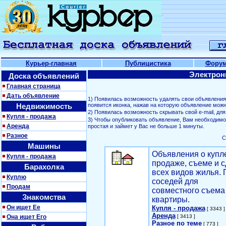
Курьер-главная
Публицистика
Фору
Электрон
Доска объявлений
Главная страница
Дать объявление
1) Появилась возможность удалять свои объявлени
Недвижимость
появится иконка, нажав на которую объявление можн
2) Появилась возможность скрывать свой е-mail, д
Купля - продажа
3) Чтобы опубликовать объявление, Вам необходим
Аренда
простая и займет у Вас не больше 1 минуты.
Разное
С
Машины
Объявления о купл
Купля - продажа
продаже, съеме и с
Барахолка
всех видов жилья. 
Куплю
соседей для
Продам
совместного съема
Знакомства
квартиры.
Он ищет Ее
Купля - продажа
[ 3343 ]
Аренда
Она ищет Его
[ 3413 ]
Разное по теме
[ 773 ]