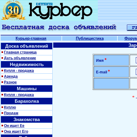
Курьер-главная
Публицистика
Фору
Зар
Доска объявлений
Главная страница
Дать объявление
*
Имя
Недвижимость
Купля - продажа
*
E-mail
Аренда
Разное
Машины
Купля - продажа
*
Барахолка
Куплю
Продам
Знакомства
Он ищет Ее
Она ищет Его