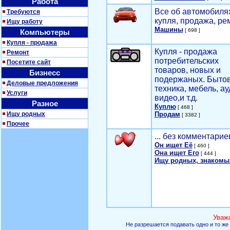
Работа
Все об автомобилях
Требуются
купля, продажа, ре
Ищу работу
Машины
[ 698 ]
Компьютеры
Купля - продажа
Купля - продажа
Ремонт
потребительских
Посетите сайт
товаров, новых и
Бизнесс
подержаных. Быто
Деловые предложения
техника, мебель, ау
Услуги
видео,и т.д.
Разное
Куплю
[ 468 ]
Ищу родных
Продам
[ 3382 ]
Прочее
... без комментарие
Он ищет Её
[ 460 ]
Она ищет Его
[ 444 ]
Ищу родных, знакомы
Уваж
Не разрешается подавать одно и то же