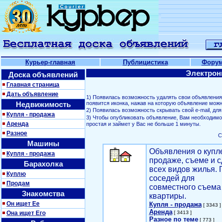
Курьер-главная
Публицистика
Фору
Электрон
Доска объявлений
Главная страница
Дать объявление
1) Появилась возможность удалять свои объявлени
Недвижимость
появится иконка, нажав на которую объявление можн
2) Появилась возможность скрывать свой е-mail, д
Купля - продажа
3) Чтобы опубликовать объявление, Вам необходим
Аренда
простая и займет у Вас не больше 1 минуты.
Разное
С
Машины
Объявления о купл
Купля - продажа
продаже, съеме и с
Барахолка
всех видов жилья. 
Куплю
соседей для
Продам
совместного съема
Знакомства
квартиры.
Он ищет Ее
Купля - продажа
[ 3343 ]
Аренда
Она ищет Его
[ 3413 ]
Разное по теме
[ 773 ]