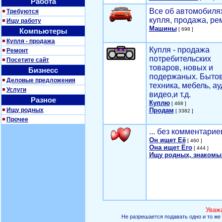
Работа
Все об автомобилях
Требуются
купля, продажа, ре
Ищу работу
Машины
[ 698 ]
Компьютеры
Купля - продажа
Купля - продажа
Ремонт
потребительских
Посетите сайт
товаров, новых и
Бизнесс
подержаных. Быто
Деловые предложения
техника, мебель, ау
Услуги
видео,и т.д.
Разное
Куплю
[ 468 ]
Ищу родных
Продам
[ 3382 ]
Прочее
... без комментарие
Он ищет Её
[ 460 ]
Она ищет Его
[ 444 ]
Ищу родных, знакомы
Уваж
Не разрешается подавать одно и то же