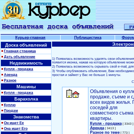
Курьер-главная
Публицистика
Фору
Электрон
Доска объявлений
Главная страница
Дать объявление
1) Появилась возможность удалять свои объявлени
Недвижимость
появится иконка, нажав на которую объявление можн
2) Появилась возможность скрывать свой е-mail, д
Купля - продажа
3) Чтобы опубликовать объявление, Вам необходим
Аренда
простая и займет у Вас не больше 1 минуты.
Разное
С
Машины
Объявления о купл
Купля - продажа
продаже, съеме и с
Барахолка
всех видов жилья. 
Куплю
соседей для
Продам
совместного съема
Знакомства
квартиры.
Он ищет Ее
Купля - продажа
[ 3343 ]
Аренда
Она ищет Его
[ 3413 ]
Разное по теме
[ 773 ]