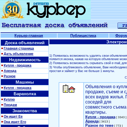
Курьер-главная
Публицистика
Фору
Электрон
Доска объявлений
Главная страница
Дать объявление
1) Появилась возможность удалять свои объявлени
Недвижимость
появится иконка, нажав на которую объявление можн
2) Появилась возможность скрывать свой е-mail, д
Купля - продажа
3) Чтобы опубликовать объявление, Вам необходим
Аренда
простая и займет у Вас не больше 1 минуты.
Разное
С
Машины
Объявления о купл
Купля - продажа
продаже, съеме и с
Барахолка
всех видов жилья. 
Куплю
соседей для
Продам
совместного съема
Знакомства
квартиры.
Он ищет Ее
Купля - продажа
[ 3343 ]
Аренда
Она ищет Его
[ 3413 ]
Разное по теме
[ 773 ]