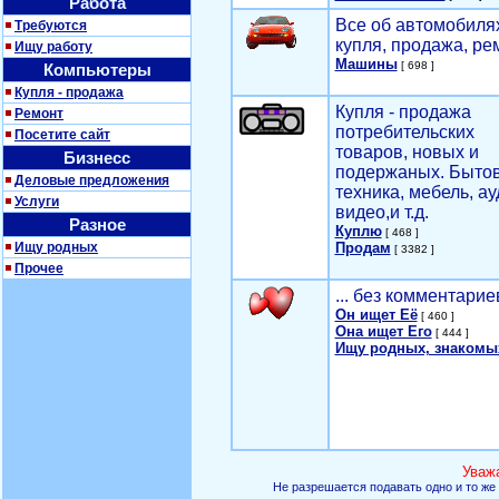
Работа
Все об автомобилях
Требуются
купля, продажа, ре
Ищу работу
Машины
[ 698 ]
Компьютеры
Купля - продажа
Купля - продажа
Ремонт
потребительских
Посетите сайт
товаров, новых и
Бизнесс
подержаных. Быто
Деловые предложения
техника, мебель, ау
Услуги
видео,и т.д.
Разное
Куплю
[ 468 ]
Ищу родных
Продам
[ 3382 ]
Прочее
... без комментарие
Он ищет Её
[ 460 ]
Она ищет Его
[ 444 ]
Ищу родных, знакомы
Уваж
Не разрешается подавать одно и то же