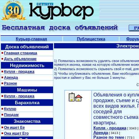
Курьер-главная
Публицистика
Фору
Электрон
Доска объявлений
Главная страница
Дать объявление
1) Появилась возможность удалять свои объявлени
Недвижимость
появится иконка, нажав на которую объявление можн
2) Появилась возможность скрывать свой е-mail, д
Купля - продажа
3) Чтобы опубликовать объявление, Вам необходим
Аренда
простая и займет у Вас не больше 1 минуты.
Разное
С
Машины
Объявления о купл
Купля - продажа
продаже, съеме и с
Барахолка
всех видов жилья. 
Куплю
соседей для
Продам
совместного съема
Знакомства
квартиры.
Он ищет Ее
Купля - продажа
[ 3343 ]
Аренда
Она ищет Его
[ 3413 ]
Разное по теме
[ 773 ]