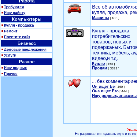
Работа
Все об автомобилях
Требуются
купля, продажа, ре
Ищу работу
Машины
[ 698 ]
Компьютеры
Купля - продажа
Купля - продажа
Ремонт
потребительских
Посетите сайт
товаров, новых и
Бизнесс
подержаных. Быто
Деловые предложения
техника, мебель, ау
Услуги
видео,и т.д.
Разное
Куплю
[ 468 ]
Ищу родных
Продам
[ 3382 ]
Прочее
... без комментарие
Он ищет Её
[ 460 ]
Она ищет Его
[ 444 ]
Ищу родных, знакомы
Уваж
Не разрешается подавать одно и то же