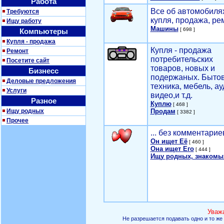
Работа
Все об автомобилях
Требуются
купля, продажа, ре
Ищу работу
Машины
[ 698 ]
Компьютеры
Купля - продажа
Купля - продажа
Ремонт
потребительских
Посетите сайт
товаров, новых и
Бизнесс
подержаных. Быто
Деловые предложения
техника, мебель, ау
Услуги
видео,и т.д.
Разное
Куплю
[ 468 ]
Ищу родных
Продам
[ 3382 ]
Прочее
... без комментарие
Он ищет Её
[ 460 ]
Она ищет Его
[ 444 ]
Ищу родных, знакомы
Уваж
Не разрешается подавать одно и то же