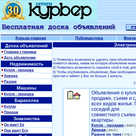
Курьер-главная
Публицистика
Фору
Электрон
Доска объявлений
Главная страница
Дать объявление
1) Появилась возможность удалять свои объявлени
Недвижимость
появится иконка, нажав на которую объявление можн
2) Появилась возможность скрывать свой е-mail, д
Купля - продажа
3) Чтобы опубликовать объявление, Вам необходим
Аренда
простая и займет у Вас не больше 1 минуты.
Разное
С
Машины
Объявления о купл
Купля - продажа
продаже, съеме и с
Барахолка
всех видов жилья. 
Куплю
соседей для
Продам
совместного съема
Знакомства
квартиры.
Он ищет Ее
Купля - продажа
[ 3343 ]
Аренда
Она ищет Его
[ 3413 ]
Разное по теме
[ 773 ]