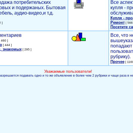
родажа потребительских
Все аспек
новых и подержаных. Бытовая
купля - п
ебель, аудио-видео,и т.д.
обслужива
Купля - пр
Ремонт
 ]
[ 566 
Посетите са
мментариев
Все, что н
вышеуказ
 460 ]
о
[ 444 ]
попадают 
, знакомых
[ 295 ]
пользоват
рубрику).
Прочее
[ 1169
Уважаемые пользователи!
разрешается подавать одно и то же объявление в более чем 2 рубрики и чаще раза в н