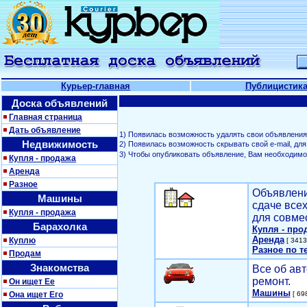
Курьер-главная
Публицистик
Доска объявлений
Главная страница
Дать объявление
1) Появилась возможность удалять свои объявления
Недвижимость
2) Появилась возможность скрывать свой е-mail, д
3) Чтобы опубликовать объявление, Вам необходим
Купля - продажа
Аренда
Разное
Объявлени
Машины
сдаче все
Купля - продажа
для совме
Барахолка
Купля - про
Аренда
Куплю
[ 3413
Разное по т
Продам
Знакомства
Все об авт
ремонт.
Он ищет Ее
Машины
Она ищет Его
[ 698