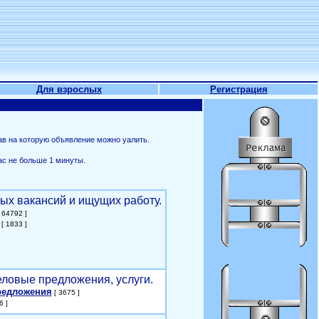
Для взрослых
Регистрация
ав на которую объявление можно уалить.
ас не больше 1 минуты.
ых вакансий и ищущих работу.
 64792 ]
[ 1833 ]
еловые предложения, услуги.
редложения
[ 3675 ]
6 ]