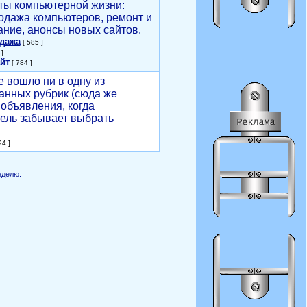
ты компьютерной жизни:
родажа компьютеров, ремонт и
ние, анонсы новых сайтов.
одажа
[ 585 ]
]
йт
[ 784 ]
е вошло ни в одну из
анных рубрик (сюда же
объявления, когда
ель забывает выбрать
4 ]
еделю.