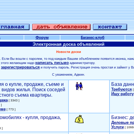
а
Форум
Бизнес-клуб
Электронная доска объявлений
Новости доски
. Если Вы вошли с паролем, то под каждым Вашим объяблением появится иконка, наж
написать письмо
ля этого желающим надо
администратору.
зарегистрироваться
о
и получить пароль. Регистрация очень простая и займет у В
С уважением, Админ.
я о купле, продаже, съеме и
База данн
х видов жилья. Поиск соседей
Требуются
[
Ищу работу
стного съема квартиры.
дажа
[ 3343 ]
 ]
еме
[ 773 ]
омобилях - купля, продажа,
Бизнес: д
Деловые п
Услуги
[ 1066
 ]