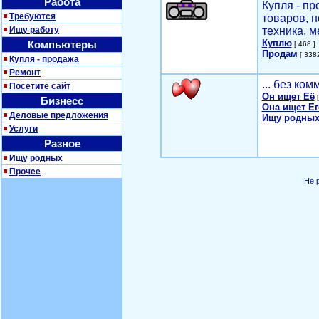
Работа
Купля - п
Требуются
товаров, 
Ищу работу
техника, м
Куплю
Компьютеры
[ 468 ]
Продам
[ 3382
Купля - продажа
Ремонт
... без ко
Посетите сайт
Он ищет Её
[
Бизнесс
Она ищет Ег
Деловые предложения
Ищу родных
Услуги
Разное
Ищу родных
Прочее
Не 