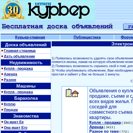
Курьер-главная
Публицистика
Фору
Электрон
Доска объявлений
Главная страница
Дать объявление
1) Появилась возможность удалять свои объявлени
Недвижимость
появится иконка, нажав на которую объявление можн
2) Появилась возможность скрывать свой е-mail, д
Купля - продажа
3) Чтобы опубликовать объявление, Вам необходим
Аренда
простая и займет у Вас не больше 1 минуты.
Разное
С
Машины
Объявления о купл
Купля - продажа
продаже, съеме и с
Барахолка
всех видов жилья. 
Куплю
соседей для
Продам
совместного съема
Знакомства
квартиры.
Он ищет Ее
Купля - продажа
[ 3343 ]
Аренда
Она ищет Его
[ 3413 ]
Разное по теме
[ 773 ]