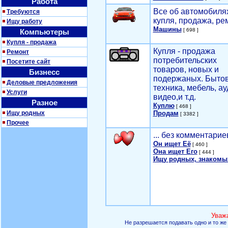
Работа
Все об автомобилях
Требуются
купля, продажа, ре
Ищу работу
Машины
[ 698 ]
Компьютеры
Купля - продажа
Купля - продажа
Ремонт
потребительских
Посетите сайт
товаров, новых и
Бизнесс
подержаных. Быто
Деловые предложения
техника, мебель, ау
Услуги
видео,и т.д.
Разное
Куплю
[ 468 ]
Ищу родных
Продам
[ 3382 ]
Прочее
... без комментарие
Он ищет Её
[ 460 ]
Она ищет Его
[ 444 ]
Ищу родных, знакомы
Уваж
Не разрешается подавать одно и то же